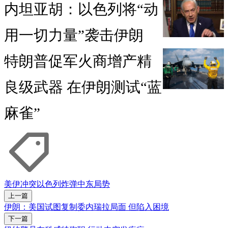
内坦亚胡：以色列将“动
用一切力量”袭击伊朗
特朗普促军火商增产精
良级武器 在伊朗测试“蓝
麻雀”
美伊冲突
以色列
炸弹
中东局势
上一篇
伊朗：美国试图复制委内瑞拉局面 但陷入困境
下一篇