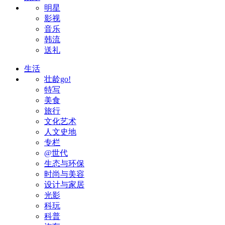
明星
影视
音乐
韩流
送礼
生活
壮龄go!
特写
美食
旅行
文化艺术
人文史地
专栏
@世代
生态与环保
时尚与美容
设计与家居
光影
科玩
科普