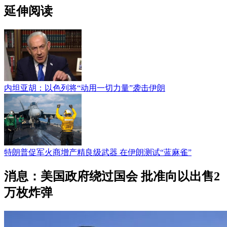
延伸阅读
内坦亚胡：以色列将“动用一切力量”袭击伊朗
特朗普促军火商增产精良级武器 在伊朗测试“蓝麻雀”
消息：美国政府绕过国会 批准向以出售2
万枚炸弹