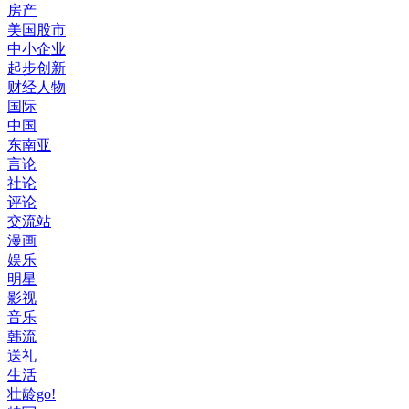
房产
美国股市
中小企业
起步创新
财经人物
国际
中国
东南亚
言论
社论
评论
交流站
漫画
娱乐
明星
影视
音乐
韩流
送礼
生活
壮龄go!