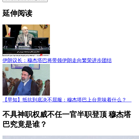
延伸阅读
伊朗议长：穆杰塔巴将带领伊朗走向繁荣进步团结
【早知】抵抗到底决不屈服：穆杰塔巴上台意味着什么？
不具神职权威不任一官半职登顶 穆杰塔
巴究竟是谁？