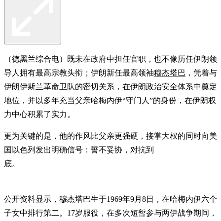
（德黑兰综合电）既未在政府中担任官职，也不像历任伊朗领
导人拥有最高宗教头衔；伊朗新任最高领袖
穆杰塔巴
，凭着与
伊朗伊斯兰革命卫队的密切关系，在伊朗政治安全体系中奠定
地位，并以多年充当父亲哈梅内伊“守门人”的身份，在伊朗权
力中心积累了实力。
更为关键的是，他的作风比父亲更强硬，接掌大权的同时向美
国以色列发出明确信号：誓不妥协，对抗到
底。
公开资料显示，穆杰塔巴生于1969年9月8日，在哈梅内伊六个
子女中排行第二。17岁服役，在多次短暂参与两伊战争期间，