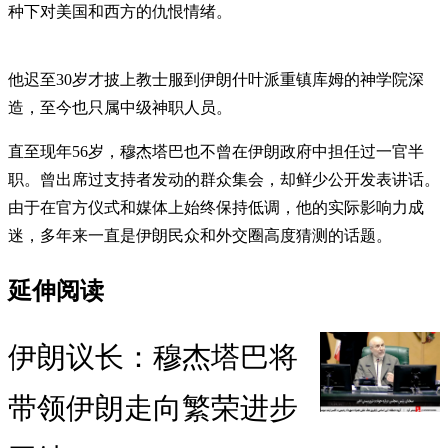
种下对美国和西方的仇恨情绪。
他迟至30岁才披上教士服到伊朗什叶派重镇库姆的神学院深
造，至今也只属中级神职人员。
直至现年56岁，穆杰塔巴也不曾在伊朗政府中担任过一官半
职。曾出席过支持者发动的群众集会，却鲜少公开发表讲话。
由于在官方仪式和媒体上始终保持低调，他的实际影响力成
迷，多年来一直是伊朗民众和外交圈高度猜测的话题。
延伸阅读
伊朗议长：穆杰塔巴将
带领伊朗走向繁荣进步