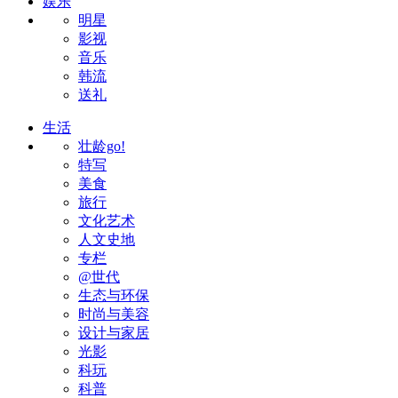
娱乐
明星
影视
音乐
韩流
送礼
生活
壮龄go!
特写
美食
旅行
文化艺术
人文史地
专栏
@世代
生态与环保
时尚与美容
设计与家居
光影
科玩
科普