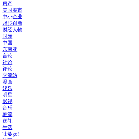
房产
美国股市
中小企业
起步创新
财经人物
国际
中国
东南亚
言论
社论
评论
交流站
漫画
娱乐
明星
影视
音乐
韩流
送礼
生活
壮龄go!