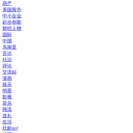
房产
美国股市
中小企业
起步创新
财经人物
国际
中国
东南亚
言论
社论
评论
交流站
漫画
娱乐
明星
影视
音乐
韩流
送礼
生活
壮龄go!