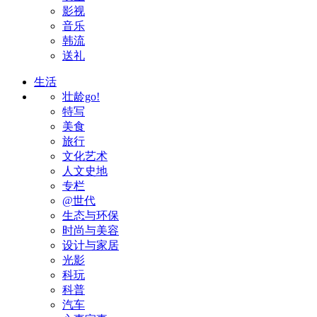
影视
音乐
韩流
送礼
生活
壮龄go!
特写
美食
旅行
文化艺术
人文史地
专栏
@世代
生态与环保
时尚与美容
设计与家居
光影
科玩
科普
汽车