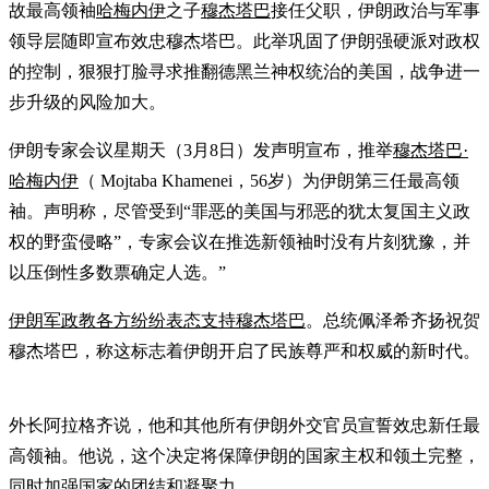
故最高领袖
哈梅内伊
之子
穆杰塔巴
接任父职，伊朗政治与军事
领导层随即宣布效忠穆杰塔巴。此举巩固了伊朗强硬派对政权
的控制，狠狠打脸寻求推翻德黑兰神权统治的美国，战争进一
步升级的风险加大。
伊朗专家会议星期天（3月8日）发声明宣布，推举
穆杰塔巴·
哈梅内伊
（ Mojtaba Khamenei，56岁）为伊朗第三任最高领
袖。声明称，尽管受到“罪恶的美国与邪恶的犹太复国主义政
权的野蛮侵略”，专家会议在推选新领袖时没有片刻犹豫，并
以压倒性多数票确定人选。”
伊朗军政教各方纷纷表态支持穆杰塔巴
。总统佩泽希齐扬祝贺
穆杰塔巴，称这标志着伊朗开启了民族尊严和权威的新时代。
外长阿拉格齐说，他和其他所有伊朗外交官员宣誓效忠新任最
高领袖。他说，这个决定将保障伊朗的国家主权和领土完整，
同时加强国家的团结和凝聚力。