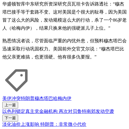
华盛顿智库中东研究所资深研究员瓦坦卡告诉路透社：“穆杰
塔巴接手等于套路不变。这对美国是个很大的耻辱，因为美国
冒了这么大的风险，发动规模这么大的行动，杀了一个86岁老
人（哈梅内伊），结果只换来他的强硬派儿子上位。”
熟悉情况者说，尽管面临严重的内忧外患，但预料穆杰塔巴会
迅速采取行动巩固权力。美国前外交官艾尔说：“穆杰塔巴比
他父亲更难搞，也更强硬。他有很多仇要报。”
美伊冲突
特朗普
穆杰塔巴
哈梅内伊
上一篇
以色列锁定真主党金融机构 再次对贝鲁特南郊发动空袭
下一篇
淡化油价上涨影响 特朗普：非常微小代价