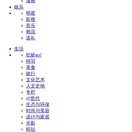
漫画
娱乐
明星
影视
音乐
韩流
送礼
生活
壮龄go!
特写
美食
旅行
文化艺术
人文史地
专栏
@世代
生态与环保
时尚与美容
设计与家居
光影
科玩