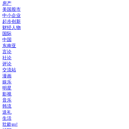
房产
美国股市
中小企业
起步创新
财经人物
国际
中国
东南亚
言论
社论
评论
交流站
漫画
娱乐
明星
影视
音乐
韩流
送礼
生活
壮龄go!