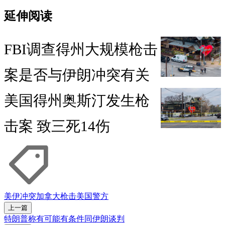
延伸阅读
FBI调查得州大规模枪击
案是否与伊朗冲突有关
美国得州奥斯汀发生枪
击案 致三死14伤
美伊冲突
加拿大
枪击
美国
警方
上一篇
特朗普称有可能有条件同伊朗谈判