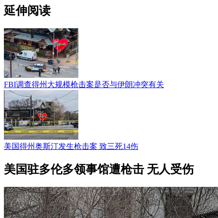
延伸阅读
FBI调查得州大规模枪击案是否与伊朗冲突有关
美国得州奥斯汀发生枪击案 致三死14伤
美国驻多伦多领事馆遭枪击 无人受伤