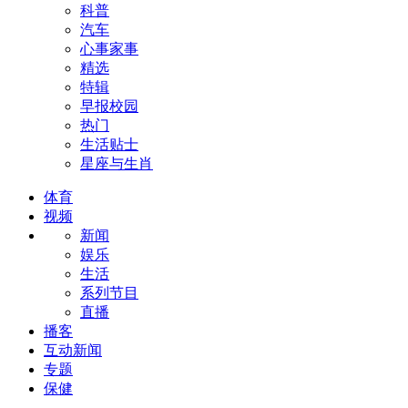
科普
汽车
心事家事
精选
特辑
早报校园
热门
生活贴士
星座与生肖
体育
视频
新闻
娱乐
生活
系列节目
直播
播客
互动新闻
专题
保健