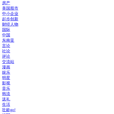
房产
美国股市
中小企业
起步创新
财经人物
国际
中国
东南亚
言论
社论
评论
交流站
漫画
娱乐
明星
影视
音乐
韩流
送礼
生活
壮龄go!