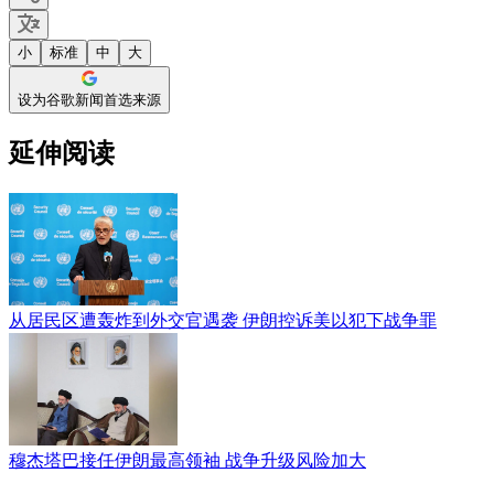
小
标准
中
大
设为谷歌新闻首选来源
延伸阅读
从居民区遭轰炸到外交官遇袭 伊朗控诉美以犯下战争罪
穆杰塔巴接任伊朗最高领袖 战争升级风险加大