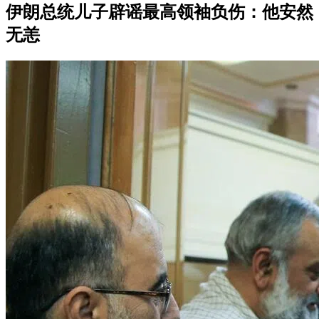
伊朗总统儿子辟谣最高领袖负伤：他安然
无恙