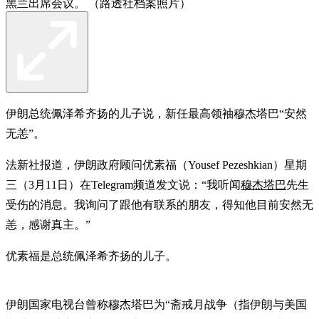
黑兰出席会议。 （路透社档案照片）
伊朗总统佩泽希齐扬的儿子说，新任最高领袖穆杰塔巴“安然
无恙”。
法新社报道，伊朗政府顾问优素福（Yousef Pezeshkian）星期
三（3月11日）在Telegram频道发文说：“我听闻
穆杰塔巴
先生
受伤的消息。我询问了跟他有联系的朋友，得知他目前安然无
恙，感谢真主。”
优素福是总统佩泽希齐扬的儿子。
伊朗国家电视台曾称穆杰塔巴为“斋戒月战争（指伊朗与美国