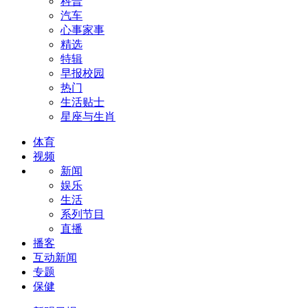
科普
汽车
心事家事
精选
特辑
早报校园
热门
生活贴士
星座与生肖
体育
视频
新闻
娱乐
生活
系列节目
直播
播客
互动新闻
专题
保健