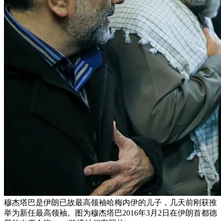
穆杰塔巴是伊朗已故最高领袖哈梅内伊的儿子，几天前刚获推
举为新任最高领袖。图为穆杰塔巴2016年3月2日在伊朗首都德