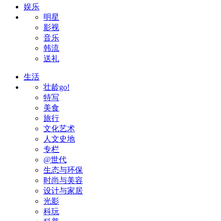
娱乐
明星
影视
音乐
韩流
送礼
生活
壮龄go!
特写
美食
旅行
文化艺术
人文史地
专栏
@世代
生态与环保
时尚与美容
设计与家居
光影
科玩