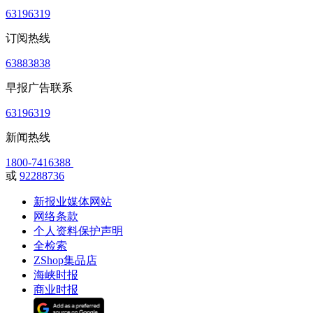
63196319
订阅热线
63883838
早报广告联系
63196319
新闻热线
1800-7416388
或
92288736
新报业媒体网站
网络条款
个人资料保护声明
全检索
ZShop集品店
海峡时报
商业时报