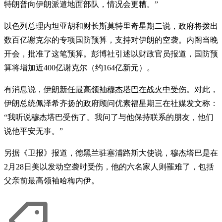
特朗普向伊朗派遣地面部队，情况会更糟。”
以色列总理内坦亚胡和财长斯莫特里奇星期二说，政府将拨出
数百亿谢克尔的专项国防预算，支持对伊朗的空袭。内阁当晚
开会，批准了这笔预算。彭博社引述以财政官员报道，国防预
算将增加近400亿谢克尔（约164亿新元）。
有消息说，
伊朗新任最高领袖穆杰塔巴在战火中受伤
。对此，
伊朗总统佩泽希齐扬的政府顾问优素福星期三在社媒发文称：
“我听说穆杰塔巴受伤了。我问了与他保持联系的朋友，他们
说他平安无事。”
另据《卫报》报道，德黑兰驻塞浦路斯大使说，穆杰塔巴是在
2月28日美以发动空袭时受伤，他的六名家人则罹难了，包括
父亲前最高领袖哈梅内伊。