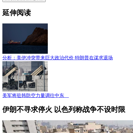
延伸阅读
分析：美伊冲突带来巨大政治代价 特朗普在谋求退场
美军将驻韩防空力量调往中东
伊朗不寻求停火 以色列称战争不设时限