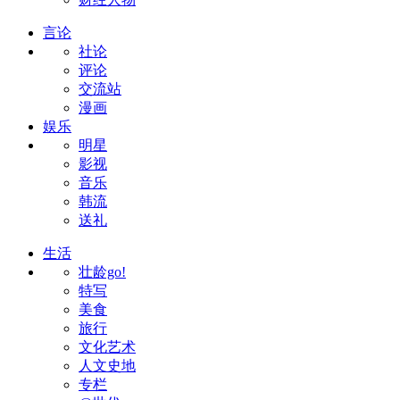
言论
社论
评论
交流站
漫画
娱乐
明星
影视
音乐
韩流
送礼
生活
壮龄go!
特写
美食
旅行
文化艺术
人文史地
专栏