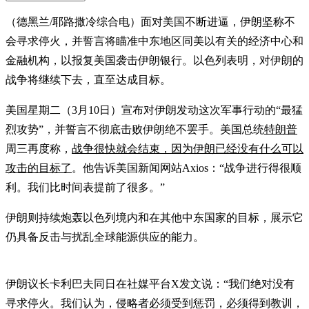
（德黑兰/耶路撒冷综合电）面对美国不断进逼，伊朗坚称不
会寻求停火，并誓言将瞄准中东地区同美以有关的经济中心和
金融机构，以报复美国袭击伊朗银行。以色列表明，对伊朗的
战争将继续下去，直至达成目标。
美国星期二（3月10日）宣布对伊朗发动这次军事行动的“最猛
烈攻势”，并誓言不彻底击败伊朗绝不罢手。美国总统
特朗普
周三再度称，
战争很快就会结束，因为伊朗已经没有什么可以
攻击的目标了
。他告诉美国新闻网站Axios：“战争进行得很顺
利。我们比时间表提前了很多。”
伊朗则持续炮轰以色列境内和在其他中东国家的目标，展示它
仍具备反击与扰乱全球能源供应的能力。
伊朗议长卡利巴夫同日在社媒平台X发文说：“我们绝对没有
寻求停火。我们认为，侵略者必须受到惩罚，必须得到教训，