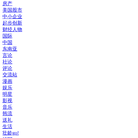
房产
美国股市
中小企业
起步创新
财经人物
国际
中国
东南亚
言论
社论
评论
交流站
漫画
娱乐
明星
影视
音乐
韩流
送礼
生活
壮龄go!