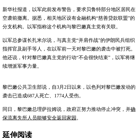
新华社报道，以军此前发布警告，要求贝鲁特部分地区居民在
空袭前撤离。据悉，相关地区设有金融机构“慈善贷款联盟”的
分支机构。以军指称这个机构与黎巴嫩真主党有关联。
以军总参谋长扎米尔说，与真主党“并肩作战”的伊朗民兵组织
指挥官及副手等人，在以军前一天对黎巴嫩的袭击中被打死。
他还说，针对黎巴嫩真主党的行动“不会很快结束”，以军将继
续增派军事力量。
黎巴嫩公共卫生部说，自3月2日以来，以色列对黎巴嫩发动的
袭击已造成687人死亡、1774人受伤。
同日，黎巴嫩总理萨拉姆说，政府正努力推动停止冲突，并
确
保流离失所人员能够安全返回家园
。
延伸阅读