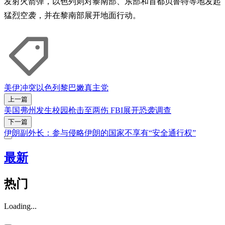
发射火箭弹，以色列则对黎南部、东部和首都贝鲁特等地发起
猛烈空袭，并在黎南部展开地面行动。
美伊冲突
以色列
黎巴嫩
真主党
上一篇
美国弗州发生校园枪击至两伤 FBI展开恐袭调查
下一篇
伊朗副外长：参与侵略伊朗的国家不享有“安全通行权”
最新
热门
Loading...