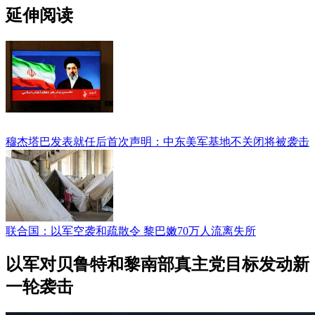
延伸阅读
穆杰塔巴发表就任后首次声明：中东美军基地不关闭将被袭击
联合国：以军空袭和疏散令 黎巴嫩70万人流离失所
以军对贝鲁特和黎南部真主党目标发动新
一轮袭击