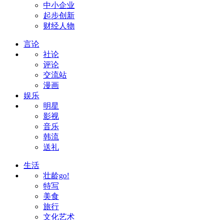
中小企业
起步创新
财经人物
言论
社论
评论
交流站
漫画
娱乐
明星
影视
音乐
韩流
送礼
生活
壮龄go!
特写
美食
旅行
文化艺术