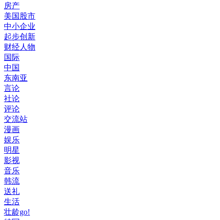
房产
美国股市
中小企业
起步创新
财经人物
国际
中国
东南亚
言论
社论
评论
交流站
漫画
娱乐
明星
影视
音乐
韩流
送礼
生活
壮龄go!