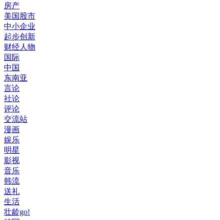
房产
美国股市
中小企业
起步创新
财经人物
国际
中国
东南亚
言论
社论
评论
交流站
漫画
娱乐
明星
影视
音乐
韩流
送礼
生活
壮龄go!