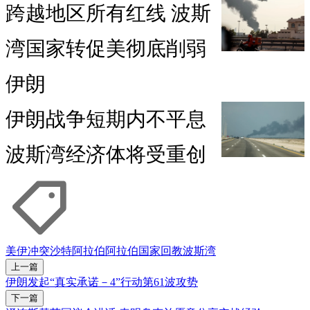
跨越地区所有红线 波斯
湾国家转促美彻底削弱
伊朗
伊朗战争短期内不平息
波斯湾经济体将受重创
美伊冲突
沙特阿拉伯
阿拉伯国家
回教
波斯湾
上一篇
伊朗发起“真实承诺－4”行动第61波攻势
下一篇