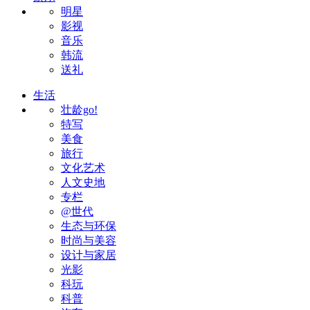
明星
影视
音乐
韩流
送礼
生活
壮龄go!
特写
美食
旅行
文化艺术
人文史地
专栏
@世代
生态与环保
时尚与美容
设计与家居
光影
科玩
科普