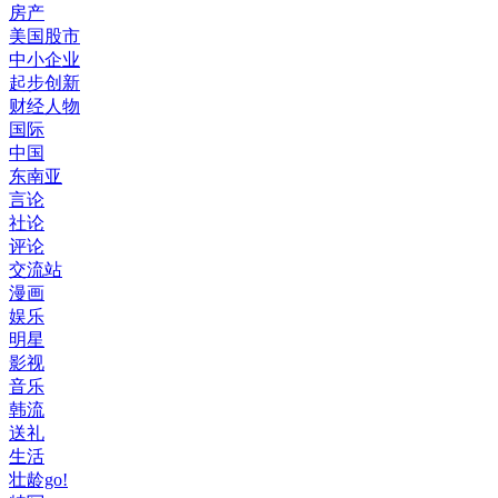
房产
美国股市
中小企业
起步创新
财经人物
国际
中国
东南亚
言论
社论
评论
交流站
漫画
娱乐
明星
影视
音乐
韩流
送礼
生活
壮龄go!