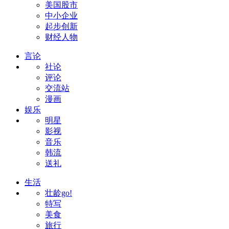
美国股市
中小企业
起步创新
财经人物
言论
社论
评论
交流站
漫画
娱乐
明星
影视
音乐
韩流
送礼
生活
壮龄go!
特写
美食
旅行