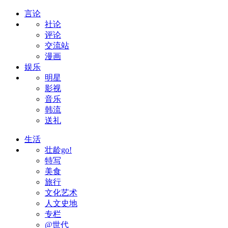
言论
社论
评论
交流站
漫画
娱乐
明星
影视
音乐
韩流
送礼
生活
壮龄go!
特写
美食
旅行
文化艺术
人文史地
专栏
@世代