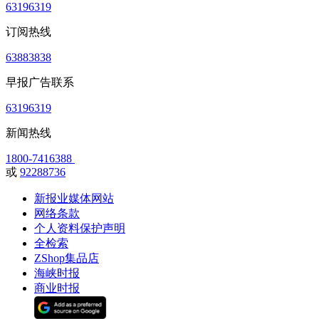
63196319
订阅热线
63883838
早报广告联系
63196319
新闻热线
1800-7416388
或
92288736
新报业媒体网站
网络条款
个人资料保护声明
全检索
ZShop集品店
海峡时报
商业时报