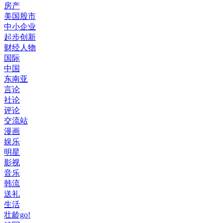
房产
美国股市
中小企业
起步创新
财经人物
国际
中国
东南亚
言论
社论
评论
交流站
漫画
娱乐
明星
影视
音乐
韩流
送礼
生活
壮龄go!