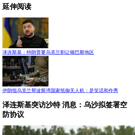
延伸阅读
泽连斯基：特朗普要乌克兰割让顿巴斯地区
伊朗指乌克兰帮波斯湾国家抵御无人机：是笑话和作秀
泽连斯基突访沙特 消息：乌沙拟签署空
防协议