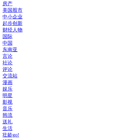
房产
美国股市
中小企业
起步创新
财经人物
国际
中国
东南亚
言论
社论
评论
交流站
漫画
娱乐
明星
影视
音乐
韩流
送礼
生活
壮龄go!