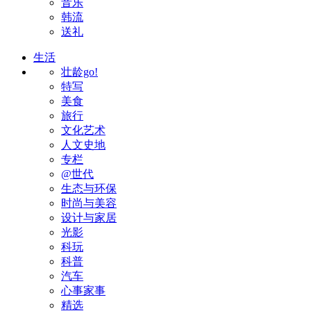
音乐
韩流
送礼
生活
壮龄go!
特写
美食
旅行
文化艺术
人文史地
专栏
@世代
生态与环保
时尚与美容
设计与家居
光影
科玩
科普
汽车
心事家事
精选