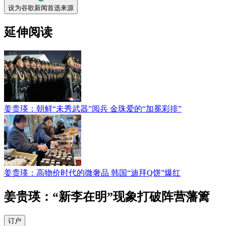
设为谷歌新闻首选来源
延伸阅读
姜贵瑛：朝鲜“未秀武器”阅兵 金珠爱的“加冕彩排”
姜贵瑛：高物价时代的微奢品 韩国“迪拜Q饼”爆红
姜贵瑛：“新李在明”现象打破阵营藩篱
订户