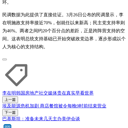
环。
民调数据为此提供了直接佐证。3月26日公布的民调显示，李
在明施政支持率接近70%，创就任以来新高；民主党支持率则
为46%。两者之间约20个百分点的差距，正是跨阵营支持的空
间。这表明总统支持基础已开始突破政党边界，逐步形成以个
人为核心的支持结构。
李在明
韩国
房地产
社交媒体
贵在真实
早看世界
上一篇
埃及能源危机加剧 商店餐馆被令每晚9时前结束营业
下一篇
巴基斯坦：准备未来几天主办美伊会谈