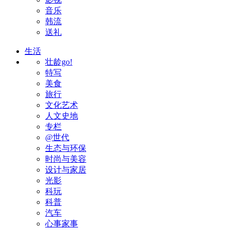
音乐
韩流
送礼
生活
壮龄go!
特写
美食
旅行
文化艺术
人文史地
专栏
@世代
生态与环保
时尚与美容
设计与家居
光影
科玩
科普
汽车
心事家事