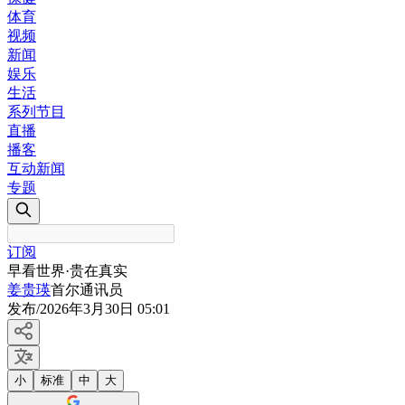
体育
视频
新闻
娱乐
生活
系列节目
直播
播客
互动新闻
专题
订阅
早看世界·贵在真实
姜贵瑛
首尔通讯员
发布
/
2026年3月30日 05:01
小
标准
中
大