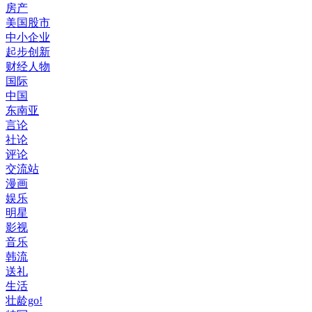
房产
美国股市
中小企业
起步创新
财经人物
国际
中国
东南亚
言论
社论
评论
交流站
漫画
娱乐
明星
影视
音乐
韩流
送礼
生活
壮龄go!