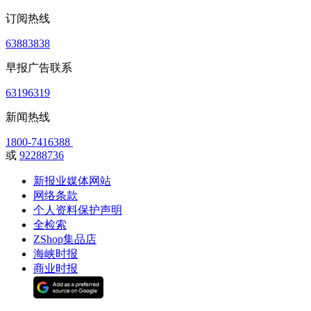
订阅热线
63883838
早报广告联系
63196319
新闻热线
1800-7416388
或
92288736
新报业媒体网站
网络条款
个人资料保护声明
全检索
ZShop集品店
海峡时报
商业时报