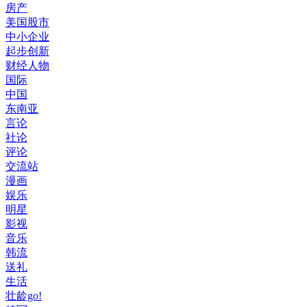
房产
美国股市
中小企业
起步创新
财经人物
国际
中国
东南亚
言论
社论
评论
交流站
漫画
娱乐
明星
影视
音乐
韩流
送礼
生活
壮龄go!