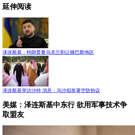
延伸阅读
泽连斯基：特朗普要乌克兰割让顿巴斯地区
泽连斯基突访沙特 消息：乌沙拟签署空防协议
美媒：泽连斯基中东行 欲用军事技术争
取盟友