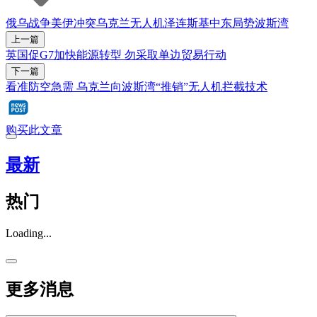
俄乌战争
美伊冲突
乌克兰
无人机
泽连斯基
中东局势
波斯湾
上一篇
英国促G7加快能源转型 勿采取单边贸易行动
下一篇
看准防空急需 乌克兰向波斯湾“推销”无人机拦截技术
购买此文章
最新
热门
Loading...
更多消息