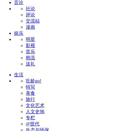
言论
社论
评论
交流站
漫画
娱乐
明星
影视
音乐
韩流
送礼
生活
壮龄go!
特写
美食
旅行
文化艺术
人文史地
专栏
@世代
生态与环保