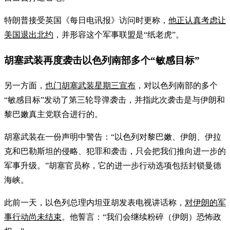
特朗普接受英国《每日电讯报》访问时更称，
他正认真考虑让
美国退出北约
，并形容这个军事联盟是“纸老虎”。
胡塞武装再度袭击以色列南部多个“敏感目标”
另一方面，
也门胡塞武装星期三宣布
，对以色列南部的多个
“敏感目标”发动了第三轮导弹袭击，并指此次袭击是与伊朗和
黎巴嫩真主党联合进行的。
胡塞武装在一份声明中警告：“以色列对黎巴嫩、伊朗、伊拉
克和巴勒斯坦的侵略、犯罪和袭击，只会把我们推向进一步的
军事升级。”胡塞官员称，它的进一步行动选项包括封锁曼德
海峡。
此前一天，以色列总理内坦亚胡发表电视讲话称，
对伊朗的军
事行动尚未结束
。他誓言：“我们会继续粉碎（伊朗）恐怖政