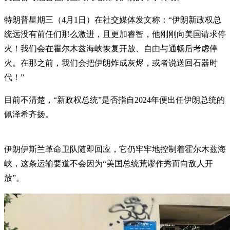
特朗普星期三（4月1日）在社交媒体发文称：“伊朗新政权总
统远没有前任们那么激进，且更加睿智，他刚刚向美国请求停
火！我们会在霍尔木兹海峡恢复开放、自由与通畅后考虑停
火。在那之前，我们会把伊朗炸成灰烬，或者说送回石器时
代！”
目前不清楚，“新政权总统”是否指自2024年便出任伊朗总统的
佩泽希齐扬。
伊朗伊斯兰革命卫队随即回应，它仍牢牢地控制着霍尔木兹海
峡，这条运输要道不会因为“美国总统荒谬作秀而向敌人开
放”。