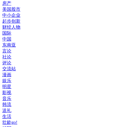
房产
美国股市
中小企业
起步创新
财经人物
国际
中国
东南亚
言论
社论
评论
交流站
漫画
娱乐
明星
影视
音乐
韩流
送礼
生活
壮龄go!