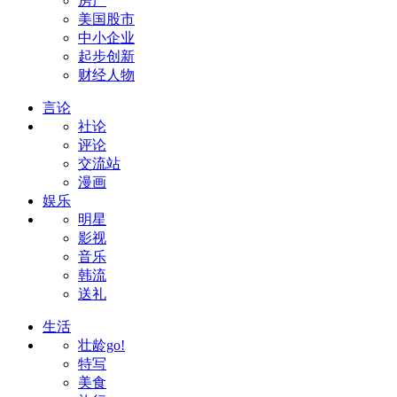
房产
美国股市
中小企业
起步创新
财经人物
言论
社论
评论
交流站
漫画
娱乐
明星
影视
音乐
韩流
送礼
生活
壮龄go!
特写
美食