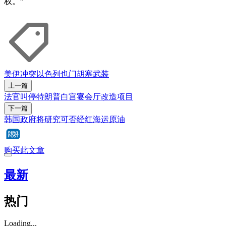
权。”
美伊冲突
以色列
也门
胡塞武装
上一篇
法官叫停特朗普白宫宴会厅改造项目
下一篇
韩国政府将研究可否经红海运原油
购买此文章
最新
热门
Loading...