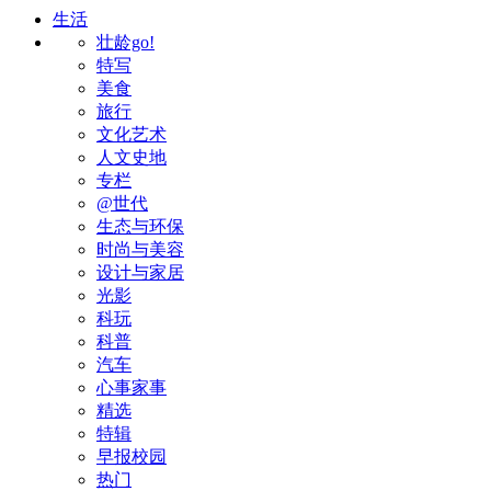
生活
壮龄go!
特写
美食
旅行
文化艺术
人文史地
专栏
@世代
生态与环保
时尚与美容
设计与家居
光影
科玩
科普
汽车
心事家事
精选
特辑
早报校园
热门