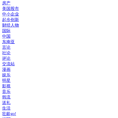
房产
美国股市
中小企业
起步创新
财经人物
国际
中国
东南亚
言论
社论
评论
交流站
漫画
娱乐
明星
影视
音乐
韩流
送礼
生活
壮龄go!