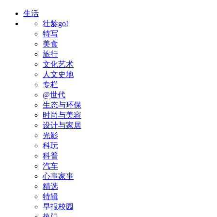
生活
壮龄go!
特写
美食
旅行
文化艺术
人文史地
专栏
@世代
生态与环保
时尚与美容
设计与家居
光影
科玩
科普
汽车
心事家事
精选
特辑
早报校园
热门