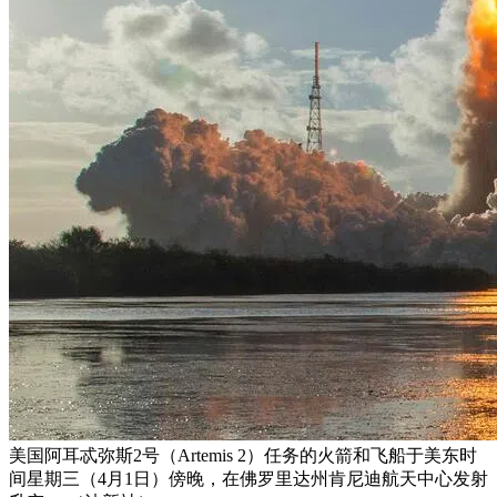
美国阿耳忒弥斯2号（Artemis 2）任务的火箭和飞船于美东时
间星期三（4月1日）傍晚，在佛罗里达州肯尼迪航天中心发射