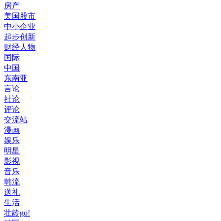
房产
美国股市
中小企业
起步创新
财经人物
国际
中国
东南亚
言论
社论
评论
交流站
漫画
娱乐
明星
影视
音乐
韩流
送礼
生活
壮龄go!