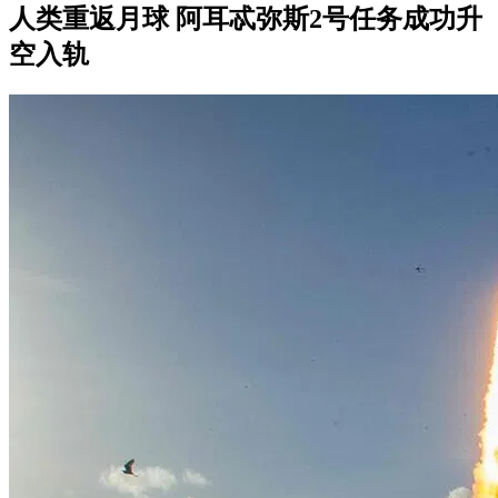
人类重返月球 阿耳忒弥斯2号任务成功升
空入轨