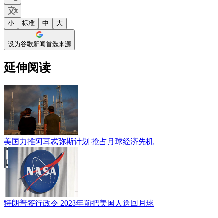
小
标准
中
大
设为谷歌新闻首选来源
延伸阅读
美国力推阿耳忒弥斯计划 抢占月球经济先机
特朗普签行政令 2028年前把美国人送回月球