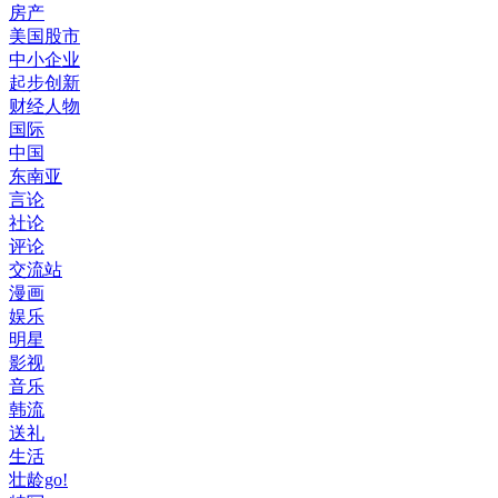
房产
美国股市
中小企业
起步创新
财经人物
国际
中国
东南亚
言论
社论
评论
交流站
漫画
娱乐
明星
影视
音乐
韩流
送礼
生活
壮龄go!