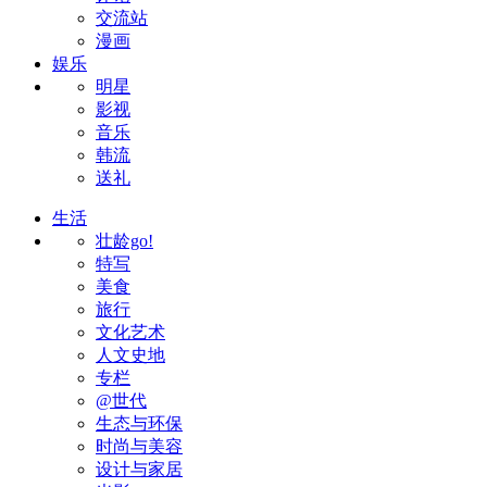
交流站
漫画
娱乐
明星
影视
音乐
韩流
送礼
生活
壮龄go!
特写
美食
旅行
文化艺术
人文史地
专栏
@世代
生态与环保
时尚与美容
设计与家居