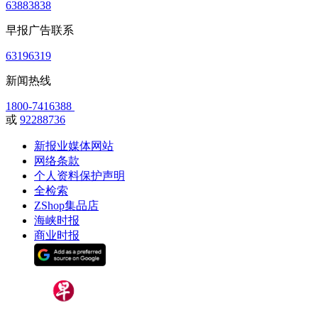
63883838
早报广告联系
63196319
新闻热线
1800-7416388
或
92288736
新报业媒体网站
网络条款
个人资料保护声明
全检索
ZShop集品店
海峡时报
商业时报