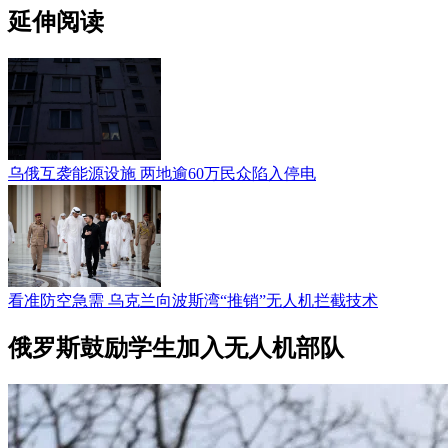
延伸阅读
乌俄互袭能源设施 两地逾60万民众陷入停电
看准防空急需 乌克兰向波斯湾“推销”无人机拦截技术
俄罗斯鼓励学生加入无人机部队