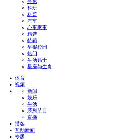
光影
科玩
科普
汽车
心事家事
精选
特辑
早报校园
热门
生活贴士
星座与生肖
体育
视频
新闻
娱乐
生活
系列节目
直播
播客
互动新闻
专题