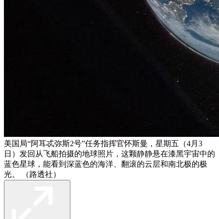
美国局“阿耳忒弥斯2号”任务指挥官怀斯曼，星期五（4月3
日）发回从飞船拍摄的地球照片，这颗静静悬在漆黑宇宙中的
蓝色星球，能看到深蓝色的海洋、翻滚的云层和南北极的极
光。 （路透社）