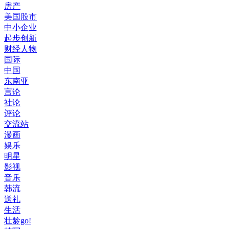
房产
美国股市
中小企业
起步创新
财经人物
国际
中国
东南亚
言论
社论
评论
交流站
漫画
娱乐
明星
影视
音乐
韩流
送礼
生活
壮龄go!