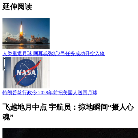
延伸阅读
人类重返月球 阿耳忒弥斯2号任务成功升空入轨
特朗普签行政令 2028年前把美国人送回月球
飞越地月中点 宇航员：掠地瞬间“摄人心
魂”