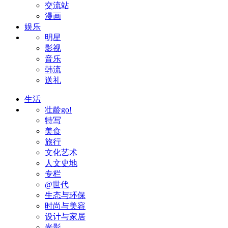
交流站
漫画
娱乐
明星
影视
音乐
韩流
送礼
生活
壮龄go!
特写
美食
旅行
文化艺术
人文史地
专栏
@世代
生态与环保
时尚与美容
设计与家居
光影