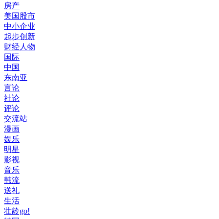
房产
美国股市
中小企业
起步创新
财经人物
国际
中国
东南亚
言论
社论
评论
交流站
漫画
娱乐
明星
影视
音乐
韩流
送礼
生活
壮龄go!