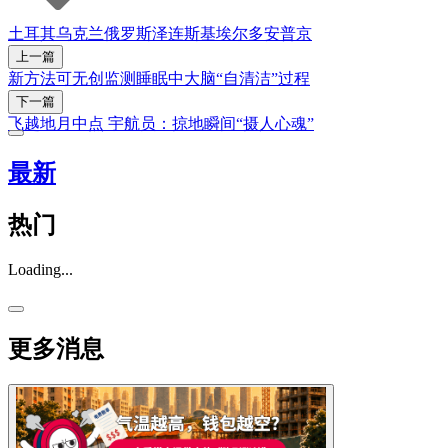
土耳其
乌克兰
俄罗斯
泽连斯基
埃尔多安
普京
上一篇
新方法可无创监测睡眠中大脑“自清洁”过程
下一篇
飞越地月中点 宇航员：掠地瞬间“摄人心魂”
最新
热门
Loading...
更多消息