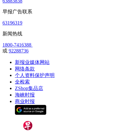
63883838
早报广告联系
63196319
新闻热线
1800-7416388
或
92288736
新报业媒体网站
网络条款
个人资料保护声明
全检索
ZShop集品店
海峡时报
商业时报