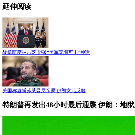
延伸阅读
战机两度被击落 戳破“美军无懈可击”神话
美国称逮捕苏莱曼尼亲属 伊朗女儿反驳
特朗普再发出48小时最后通牒 伊朗：地