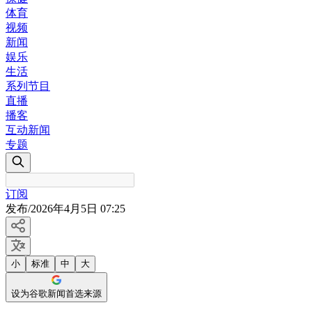
体育
视频
新闻
娱乐
生活
系列节目
直播
播客
互动新闻
专题
订阅
发布
/
2026年4月5日 07:25
小
标准
中
大
设为谷歌新闻首选来源