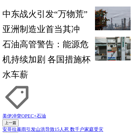
中东战火引发“万物荒”
亚洲制造业首当其冲
石油高管警告：能源危
机持续加剧 各国措施杯
水车薪
美伊冲突
OPEC+
石油
上一篇
安哥拉暴雨引发山洪导致15人死 数千户家庭受灾