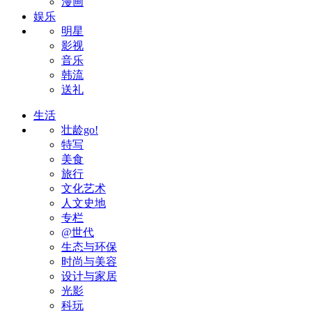
漫画
娱乐
明星
影视
音乐
韩流
送礼
生活
壮龄go!
特写
美食
旅行
文化艺术
人文史地
专栏
@世代
生态与环保
时尚与美容
设计与家居
光影
科玩