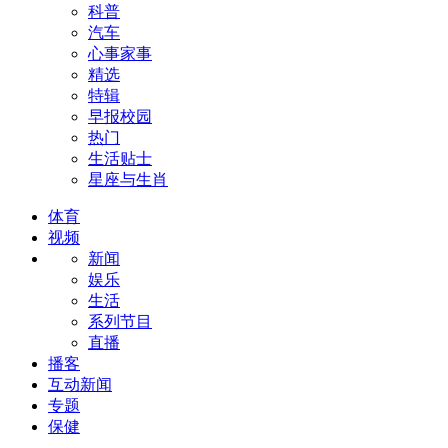
科普
汽车
心事家事
精选
特辑
早报校园
热门
生活贴士
星座与生肖
体育
视频
新闻
娱乐
生活
系列节目
直播
播客
互动新闻
专题
保健