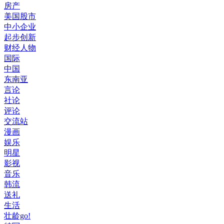
房产
美国股市
中小企业
起步创新
财经人物
国际
中国
东南亚
言论
社论
评论
交流站
漫画
娱乐
明星
影视
音乐
韩流
送礼
生活
壮龄go!