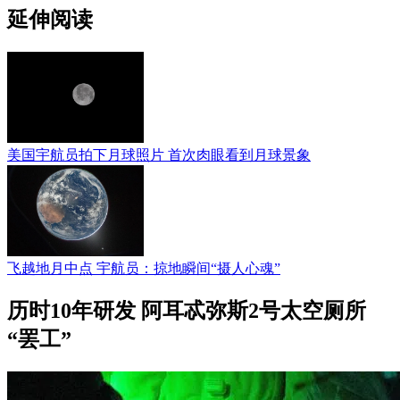
延伸阅读
美国宇航员拍下月球照片 首次肉眼看到月球景象
飞越地月中点 宇航员：掠地瞬间“摄人心魂”
历时10年研发 阿耳忒弥斯2号太空厕所
“罢工”