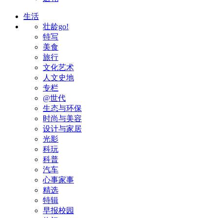
生活
壮龄go!
特写
美食
旅行
文化艺术
人文史地
专栏
@世代
生态与环保
时尚与美容
设计与家居
光影
科玩
科普
汽车
心事家事
精选
特辑
早报校园