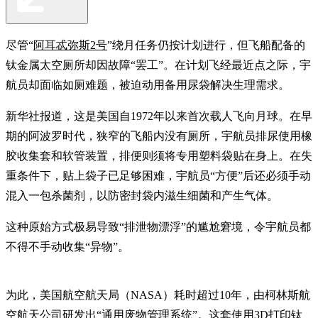
尽管“
阿耳忒弥斯2号
”绕月任务仍按计划进行，但飞船配备的
钛金属太空厕所却因故障“罢工”。在计划飞经最近点之际，宇
航员却面临如厕难题，被迫动用备用尿袋解决生理需求。
新华社报道，这是美国自1972年以来首次载人飞向月球。在早
期的阿波罗时代，狭窄的飞船内没有厕所，宇航员排尿使用橡
胶收集套和软管装置，排便则须将专用塑料袋贴在身上。在失
重条件下，贴上袋子已足够困难，宇航员“方便”后还必须手动
混入一包杀菌剂，以防密封袋内滋生细菌和产生气体。
这种原始方式极易导致“排泄物漂浮”的尴尬窘境，令宇航员都
不得不手动收集“异物”。
为此，美国航空航天局（NASA）耗时超过10年，由柯林斯航
空航天公司研发出“通用废物管理系统”。这套使用3D打印钛