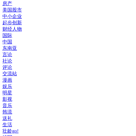
房产
美国股市
中小企业
起步创新
财经人物
国际
中国
东南亚
言论
社论
评论
交流站
漫画
娱乐
明星
影视
音乐
韩流
送礼
生活
壮龄go!