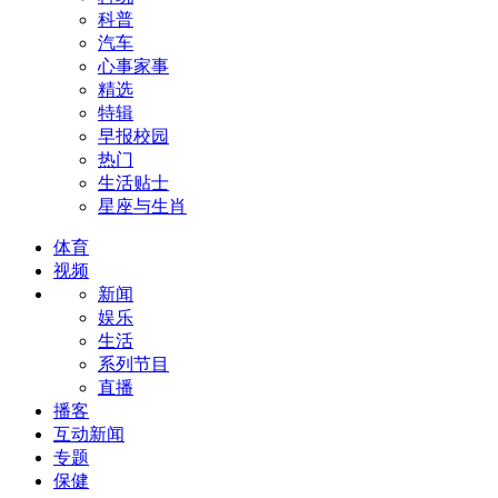
科普
汽车
心事家事
精选
特辑
早报校园
热门
生活贴士
星座与生肖
体育
视频
新闻
娱乐
生活
系列节目
直播
播客
互动新闻
专题
保健