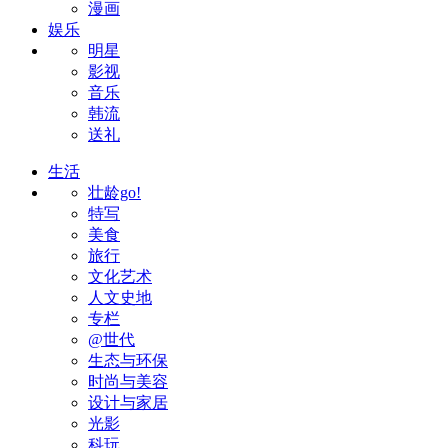
漫画
娱乐
明星
影视
音乐
韩流
送礼
生活
壮龄go!
特写
美食
旅行
文化艺术
人文史地
专栏
@世代
生态与环保
时尚与美容
设计与家居
光影
科玩