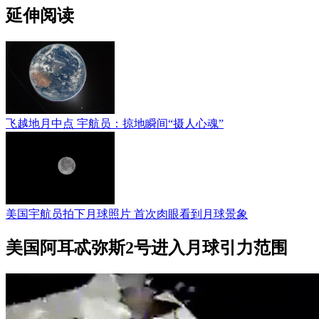
延伸阅读
飞越地月中点 宇航员：掠地瞬间“摄人心魂”
美国宇航员拍下月球照片 首次肉眼看到月球景象
美国阿耳忒弥斯2号进入月球引力范围