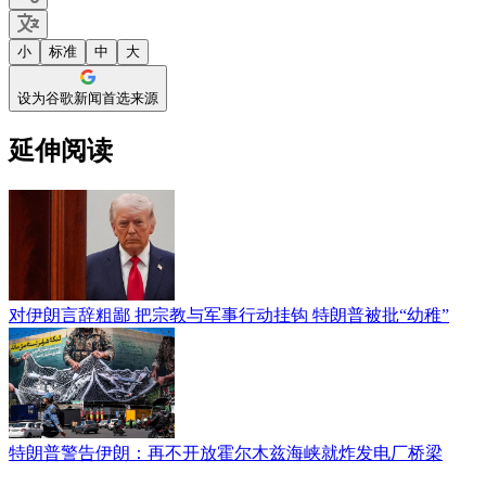
小
标准
中
大
设为谷歌新闻首选来源
延伸阅读
对伊朗言辞粗鄙 把宗教与军事行动挂钩 特朗普被批“幼稚”
特朗普警告伊朗：再不开放霍尔木兹海峡就炸发电厂桥梁