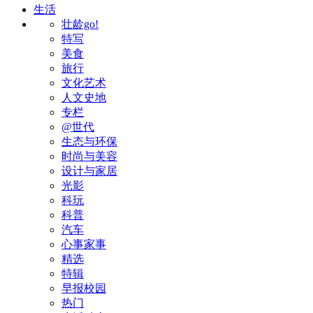
生活
壮龄go!
特写
美食
旅行
文化艺术
人文史地
专栏
@世代
生态与环保
时尚与美容
设计与家居
光影
科玩
科普
汽车
心事家事
精选
特辑
早报校园
热门