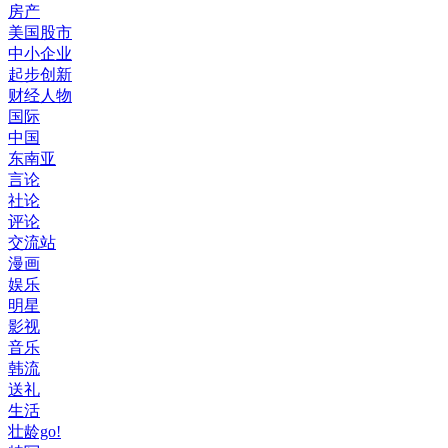
房产
美国股市
中小企业
起步创新
财经人物
国际
中国
东南亚
言论
社论
评论
交流站
漫画
娱乐
明星
影视
音乐
韩流
送礼
生活
壮龄go!