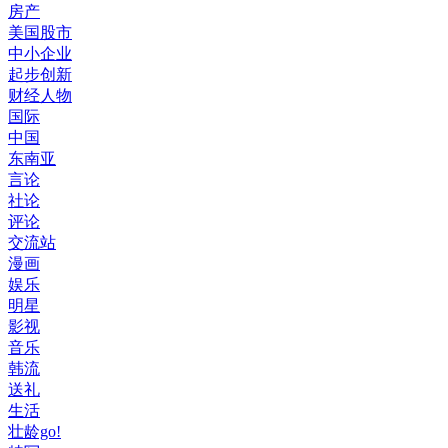
房产
美国股市
中小企业
起步创新
财经人物
国际
中国
东南亚
言论
社论
评论
交流站
漫画
娱乐
明星
影视
音乐
韩流
送礼
生活
壮龄go!