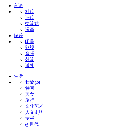
言论
社论
评论
交流站
漫画
娱乐
明星
影视
音乐
韩流
送礼
生活
壮龄go!
特写
美食
旅行
文化艺术
人文史地
专栏
@世代