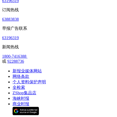
63196319
订阅热线
63883838
早报广告联系
63196319
新闻热线
1800-7416388
或
92288736
新报业媒体网站
网络条款
个人资料保护声明
全检索
ZShop集品店
海峡时报
商业时报