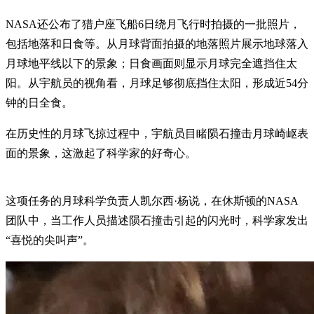
NASA还公布了猎户座飞船6日绕月飞行时拍摄的一批照片，
包括地落和日食等。从月球背面拍摄的地落照片展示地球落入
月球地平线以下的景象；日食画面则显示月球完全遮挡住太
阳。从宇航员的视角看，月球足够彻底挡住太阳，形成近54分
钟的日全食。
在历史性的月球飞掠过程中，宇航员目睹陨石撞击月球崎岖表
面的景象，这激起了科学家的好奇心。
这项任务的月球科学负责人凯尔西·杨说，在休斯顿的NASA
团队中，当工作人员描述陨石撞击引起的闪光时，科学家发出
“喜悦的尖叫声”。