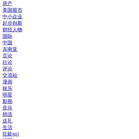
房产
美国股市
中小企业
起步创新
财经人物
国际
中国
东南亚
言论
社论
评论
交流站
漫画
娱乐
明星
影视
音乐
韩流
送礼
生活
壮龄go!