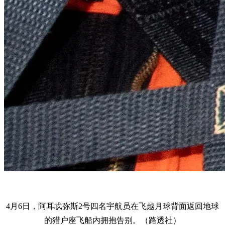
4月6日，阿耳忒弥斯2号四名宇航员在飞越月球背面返回地球
的猎户座飞船内拥抱告别。（路透社）