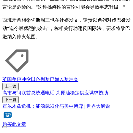
言论是危险的。“这种挑衅性的言论可能会导致事态升级。”
西班牙首相桑切斯周三也在社媒发文，谴责以色列对黎巴嫩发
动“迄今最猛烈的攻击”，称相关行动违反国际法，要求将黎巴
嫩纳入停火范围。
英国
美伊冲突
以色列
黎巴嫩
以黎冲突
上一篇
高市与阿联酋总统通电话 为原油稳定供应谋求协助
下一篇
霍尔木兹危机：能源武器化与美中博弈 | 世界大解说
购买此文章