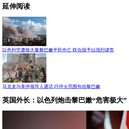
延伸阅读
以色列空袭致大量黎巴嫩平民伤亡 联合国予以强烈谴责
马克龙与美伊领导人通话 吁停火范围包括黎巴嫩
英国外长：以色列炮击黎巴嫩“危害极大”