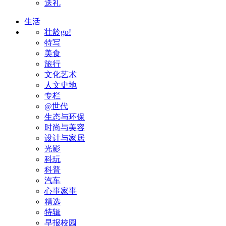
送礼
生活
壮龄go!
特写
美食
旅行
文化艺术
人文史地
专栏
@世代
生态与环保
时尚与美容
设计与家居
光影
科玩
科普
汽车
心事家事
精选
特辑
早报校园