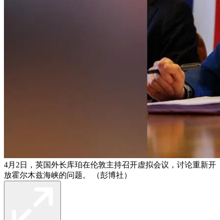
4月2日，英国外长库珀在伦敦主持召开虚拟会议，讨论重新开
放霍尔木兹海峡的问题。 （彭博社）