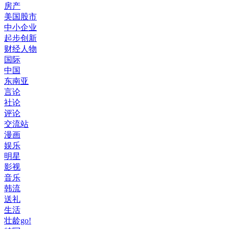
房产
美国股市
中小企业
起步创新
财经人物
国际
中国
东南亚
言论
社论
评论
交流站
漫画
娱乐
明星
影视
音乐
韩流
送礼
生活
壮龄go!