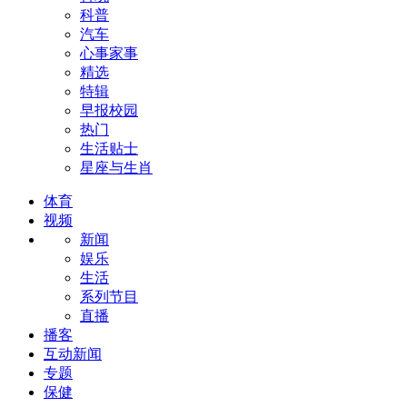
科普
汽车
心事家事
精选
特辑
早报校园
热门
生活贴士
星座与生肖
体育
视频
新闻
娱乐
生活
系列节目
直播
播客
互动新闻
专题
保健