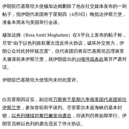
伊朗驻巴基斯坦大使穆加达姆删除了他在社交媒体发布的一则
帖子，指伊朗代表团将于星期四（4月9日）晚抵达伊斯兰堡，
准备本周末与美国举行会谈。
穆加达姆（Reza Amiri Moghadam）在X平台上发布的帖子称，
尽管“由于以色列政权屡次违反停火协议，破坏外交努力，伊
朗公众对此持怀疑态度”，但代表团仍将应巴基斯坦总理谢里
夫邀请前来伊斯兰堡，就伊朗提出的
10项停战条款
展开严肃对
话。
伊朗驻巴基斯坦大使馆尚未对此置评。
白宫星期四证实，副总统
万斯将于星期六率领美国代表团前往
伊斯兰堡
，参加首轮和平谈判。尽管霍尔木兹海峡仍基本封
锁，
以色列继续对黎巴嫩发动袭击
，但谈判仍将如期举行。伊
朗官员称以色列的袭击违反了停火协议。