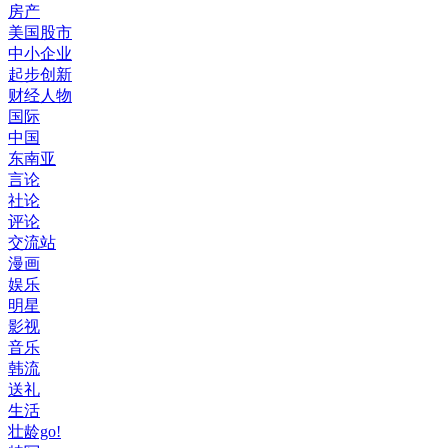
房产
美国股市
中小企业
起步创新
财经人物
国际
中国
东南亚
言论
社论
评论
交流站
漫画
娱乐
明星
影视
音乐
韩流
送礼
生活
壮龄go!