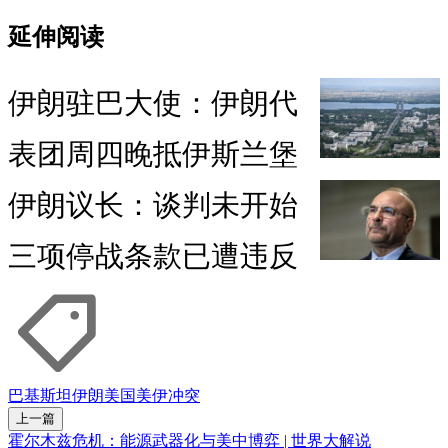
延伸阅读
伊朗驻巴大使：伊朗代
表团周四晚抵伊斯兰堡
伊朗议长：谈判未开始
三项停战条款已遭违反
巴基斯坦
伊朗
美国
美伊冲突
上一篇
霍尔木兹危机：能源武器化与美中博弈 | 世界大解说