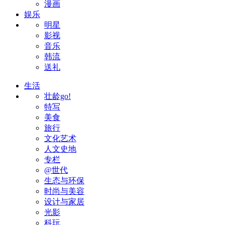
漫画
娱乐
明星
影视
音乐
韩流
送礼
生活
壮龄go!
特写
美食
旅行
文化艺术
人文史地
专栏
@世代
生态与环保
时尚与美容
设计与家居
光影
科玩