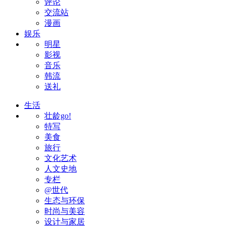
评论
交流站
漫画
娱乐
明星
影视
音乐
韩流
送礼
生活
壮龄go!
特写
美食
旅行
文化艺术
人文史地
专栏
@世代
生态与环保
时尚与美容
设计与家居