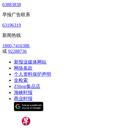
63883838
早报广告联系
63196319
新闻热线
1800-7416388
或
92288736
新报业媒体网站
网络条款
个人资料保护声明
全检索
ZShop集品店
海峡时报
商业时报