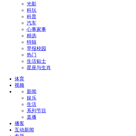
光影
科玩
科普
汽车
心事家事
精选
特辑
早报校园
热门
生活贴士
星座与生肖
体育
视频
新闻
娱乐
生活
系列节目
直播
播客
互动新闻