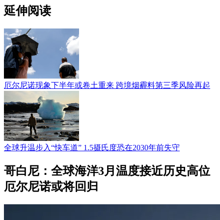
延伸阅读
厄尔尼诺现象下半年或卷土重来 跨境烟霾料第三季风险再起
全球升温步入“快车道” 1.5摄氏度恐在2030年前失守
哥白尼：全球海洋3月温度接近历史高位
厄尔尼诺或将回归