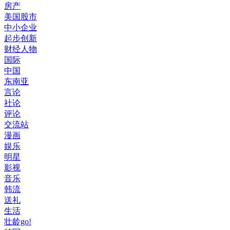
房产
美国股市
中小企业
起步创新
财经人物
国际
中国
东南亚
言论
社论
评论
交流站
漫画
娱乐
明星
影视
音乐
韩流
送礼
生活
壮龄go!