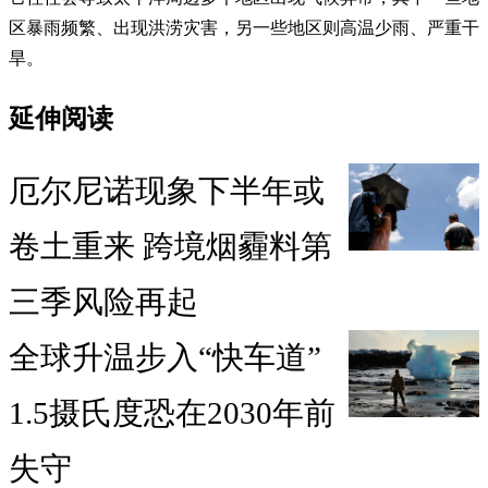
区暴雨频繁、出现洪涝灾害，另一些地区则高温少雨、严重干
旱。
延伸阅读
厄尔尼诺现象下半年或
卷土重来 跨境烟霾料第
三季风险再起
全球升温步入“快车道”
1.5摄氏度恐在2030年前
失守