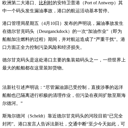
欧洲第二大港口、
比利时
的安特卫普港（Port of Antwerp）其
中一个码头发生漏油事故，港口的航运活动基本暂停。
港口管理局星期五（4月10日）发布的声明说，漏油事故发生
在德尔甘克码头（Deurganckdock）的一次“加油作业”（即为
船舶加注燃料的过程）期间，并对航运造成了“严重干扰”。港
口方面正全力控制污染风险和经济损失。
德尔甘克码头是这处港口主要的集装箱码头之一，一些世界上
最大的船舶都在这里装卸货物。
法新社引述声明说：“尽管漏油源已受控制，直接涉事的远洋
船舶也已隔离进行积极的清理作业，但污染在夜间扩散至斯海
尔德河。”
斯海尔德河（Scheldt）靠近德尔甘克码头的河段目前“已完全
封闭”。港口发言人告诉法新社，交通中断“至少今天如此，可