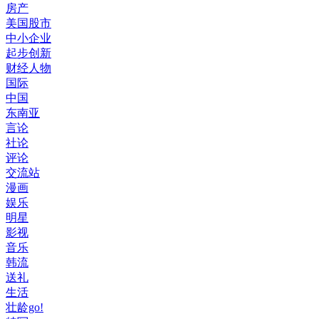
房产
美国股市
中小企业
起步创新
财经人物
国际
中国
东南亚
言论
社论
评论
交流站
漫画
娱乐
明星
影视
音乐
韩流
送礼
生活
壮龄go!