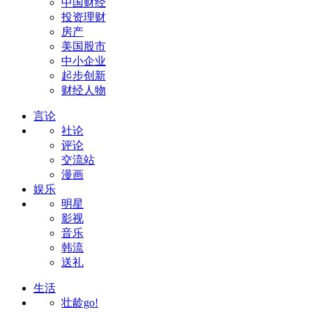
中国财经
投资理财
房产
美国股市
中小企业
起步创新
财经人物
言论
社论
评论
交流站
漫画
娱乐
明星
影视
音乐
韩流
送礼
生活
壮龄go!