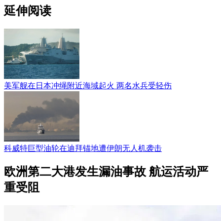
延伸阅读
美军舰在日本冲绳附近海域起火 两名水兵受轻伤
科威特巨型油轮在迪拜锚地遭伊朗无人机袭击
欧洲第二大港发生漏油事故 航运活动严
重受阻