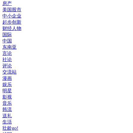
房产
美国股市
中小企业
起步创新
财经人物
国际
中国
东南亚
言论
社论
评论
交流站
漫画
娱乐
明星
影视
音乐
韩流
送礼
生活
壮龄go!