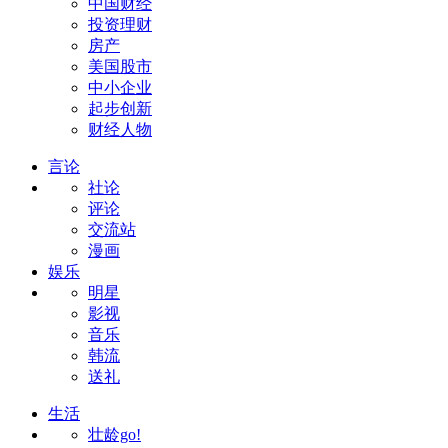
中国财经
投资理财
房产
美国股市
中小企业
起步创新
财经人物
言论
社论
评论
交流站
漫画
娱乐
明星
影视
音乐
韩流
送礼
生活
壮龄go!