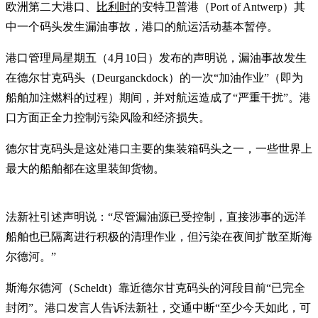
欧洲第二大港口、
比利时
的安特卫普港（Port of Antwerp）其
中一个码头发生漏油事故，港口的航运活动基本暂停。
港口管理局星期五（4月10日）发布的声明说，漏油事故发生
在德尔甘克码头（Deurganckdock）的一次“加油作业”（即为
船舶加注燃料的过程）期间，并对航运造成了“严重干扰”。港
口方面正全力控制污染风险和经济损失。
德尔甘克码头是这处港口主要的集装箱码头之一，一些世界上
最大的船舶都在这里装卸货物。
法新社引述声明说：“尽管漏油源已受控制，直接涉事的远洋
船舶也已隔离进行积极的清理作业，但污染在夜间扩散至斯海
尔德河。”
斯海尔德河（Scheldt）靠近德尔甘克码头的河段目前“已完全
封闭”。港口发言人告诉法新社，交通中断“至少今天如此，可