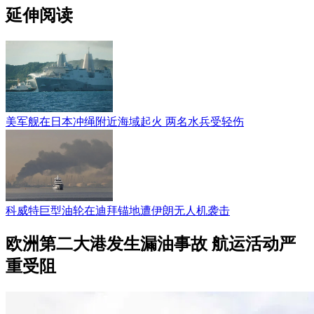
延伸阅读
美军舰在日本冲绳附近海域起火 两名水兵受轻伤
科威特巨型油轮在迪拜锚地遭伊朗无人机袭击
欧洲第二大港发生漏油事故 航运活动严
重受阻