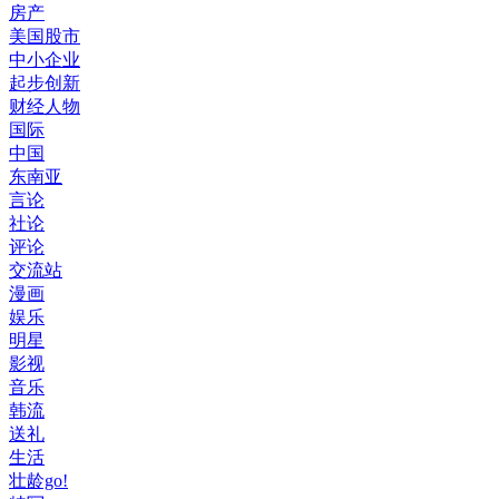
房产
美国股市
中小企业
起步创新
财经人物
国际
中国
东南亚
言论
社论
评论
交流站
漫画
娱乐
明星
影视
音乐
韩流
送礼
生活
壮龄go!