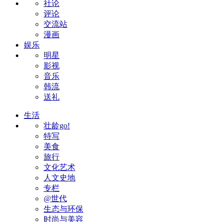
社论
评论
交流站
漫画
娱乐
明星
影视
音乐
韩流
送礼
生活
壮龄go!
特写
美食
旅行
文化艺术
人文史地
专栏
@世代
生态与环保
时尚与美容