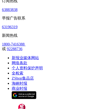
订阅热线
63883838
早报广告联系
63196319
新闻热线
1800-7416388
或
92288736
新报业媒体网站
网络条款
个人资料保护声明
全检索
ZShop集品店
海峡时报
商业时报