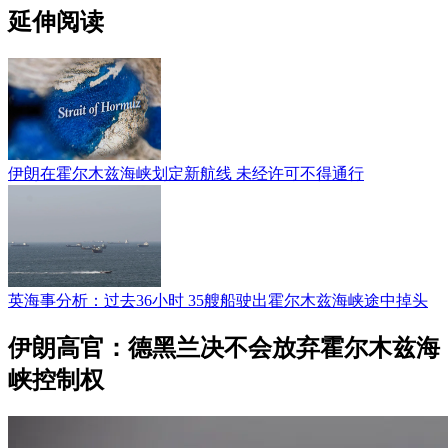
延伸阅读
伊朗在霍尔木兹海峡划定新航线 未经许可不得通行
英海事分析：过去36小时 35艘船驶出霍尔木兹海峡途中掉头
伊朗高官：德黑兰决不会放弃霍尔木兹海
峡控制权