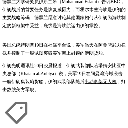
德黑兰大学研究员伊斯兰米（Mohammad Eslami）告诉BBC，
伊朗战后的首要任务是恢复威慑力，而霍尔木兹海峡是伊朗的
主要战略筹码；德黑兰愿意讨论其他国家如何从伊朗为海峡制
定的新框架中受益，底线是海峡航运由伊朗掌控。
美国总统特朗普19日
在社媒平台说
，美军当天在阿曼湾武力拦
截并控制了一艘试图突破美军海上封锁的伊朗货船。
伊朗光明通讯社20日凌晨报道，伊朗武装部队哈塔姆安比亚中
央总部（Khatam al-Anbiya）说，美军19日在阿曼湾海域袭击
一艘伊朗集装箱货船，伊朗武装部队随后
出动多架无人机
，打
击数艘美方军舰。