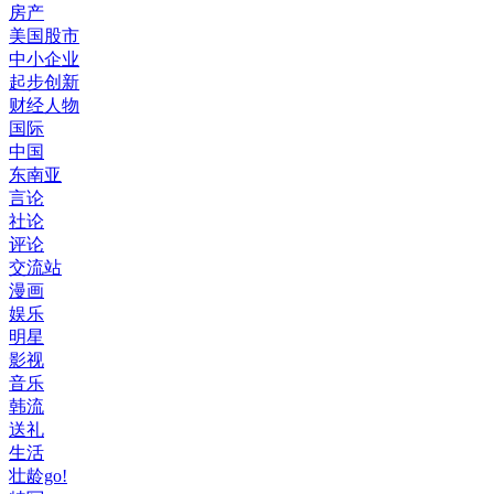
房产
美国股市
中小企业
起步创新
财经人物
国际
中国
东南亚
言论
社论
评论
交流站
漫画
娱乐
明星
影视
音乐
韩流
送礼
生活
壮龄go!