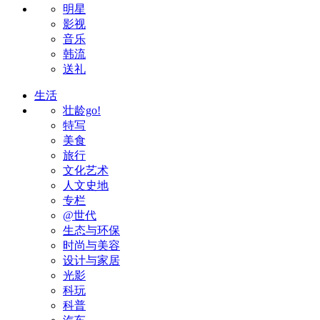
明星
影视
音乐
韩流
送礼
生活
壮龄go!
特写
美食
旅行
文化艺术
人文史地
专栏
@世代
生态与环保
时尚与美容
设计与家居
光影
科玩
科普