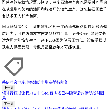
即使油轮装载情况逐步恢复，中东石油生产商也需要时间重启
在战乱期间关闭的油田和炼油厂的油气生产。这包括召回数千
名技术工人和承包商。
国际能源署估计，波斯湾地区约一半的油气田仍保持足够的储
层压力，可在两周左右恢复到战前产量，另外30%可能需要长
达六周才能恢复生产；余下20%因为储层压力低、设备受损以
及电力供应受限，需数月甚至数年才可能恢复。
美伊冲突
中东冲突
油价
中期选举
特朗普
上一篇
领袖行踪成谜权力去中心化 穆杰塔巴神隐背后的伊朗战时困
局
下一篇