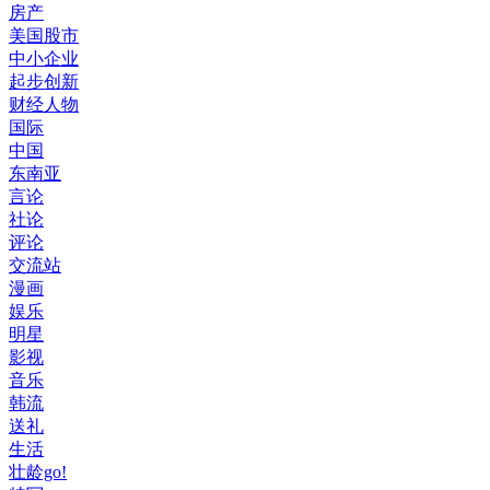
房产
美国股市
中小企业
起步创新
财经人物
国际
中国
东南亚
言论
社论
评论
交流站
漫画
娱乐
明星
影视
音乐
韩流
送礼
生活
壮龄go!