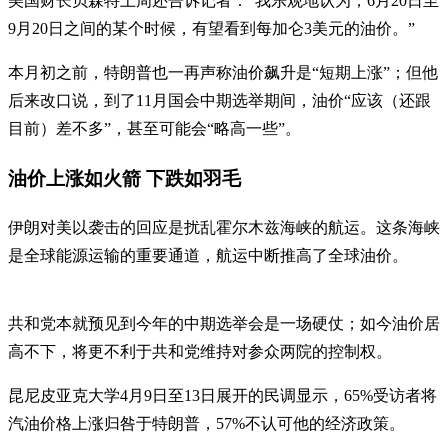
美国财长贝森特上周还告诉记者：“我乐观地认为，6月20日至
9月20日之间的某个时候，有望看到每加仑3美元的油价。”
本月初之前，特朗普也一再声称油价飙升是“短期上涨”；但他
后来改口说，到了11月国会中期选举期间，油价“应该（还跟
目前）差不多”，甚至可能会“略高一些”。
油价上涨如火箭 下跌如羽毛
伊朗对美以袭击的回应是扰乱霍尔木兹海峡的航运。这条海峡
是全球能源运输的重要通道，航运中断推高了全球油价。
共和党本就预见到今年的中期选举会是一场硬仗；如今油价居
高不下，将更不利于共和党维持对参众两院的控制权。
昆尼皮亚克大学4月9日至13日展开的民调显示，65%受访者将
汽油价格上涨归咎于特朗普，57%不认可他的经济政策。