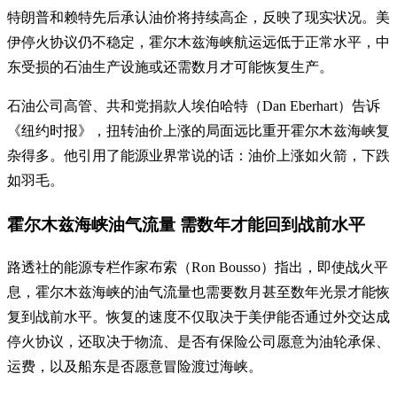
特朗普和赖特先后承认油价将持续高企，反映了现实状况。美
伊停火协议仍不稳定，霍尔木兹海峡航运远低于正常水平，中
东受损的石油生产设施或还需数月才可能恢复生产。
石油公司高管、共和党捐款人埃伯哈特（Dan Eberhart）告诉
《纽约时报》，扭转油价上涨的局面远比重开霍尔木兹海峡复
杂得多。他引用了能源业界常说的话：油价上涨如火箭，下跌
如羽毛。
霍尔木兹海峡油气流量 需数年才能回到战前水平
路透社的能源专栏作家布索（Ron Bousso）指出，即使战火平
息，霍尔木兹海峡的油气流量也需要数月甚至数年光景才能恢
复到战前水平。恢复的速度不仅取决于美伊能否通过外交达成
停火协议，还取决于物流、是否有保险公司愿意为油轮承保、
运费，以及船东是否愿意冒险渡过海峡。