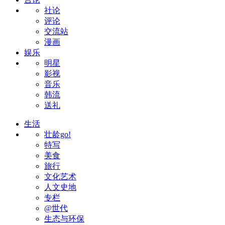
社论
评论
交流站
漫画
娱乐
明星
影视
音乐
韩流
送礼
生活
壮龄go!
特写
美食
旅行
文化艺术
人文史地
专栏
@世代
生态与环保