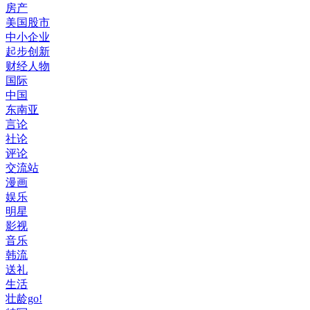
房产
美国股市
中小企业
起步创新
财经人物
国际
中国
东南亚
言论
社论
评论
交流站
漫画
娱乐
明星
影视
音乐
韩流
送礼
生活
壮龄go!