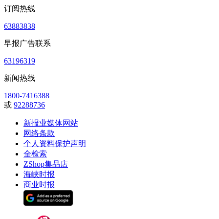
订阅热线
63883838
早报广告联系
63196319
新闻热线
1800-7416388
或
92288736
新报业媒体网站
网络条款
个人资料保护声明
全检索
ZShop集品店
海峡时报
商业时报