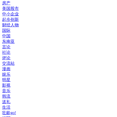
房产
美国股市
中小企业
起步创新
财经人物
国际
中国
东南亚
言论
社论
评论
交流站
漫画
娱乐
明星
影视
音乐
韩流
送礼
生活
壮龄go!