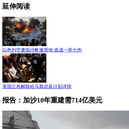
延伸阅读
以色列空袭加沙帐篷营地 造成一死七伤
美国公布解除哈马斯武装计划详情
报告：加沙10年重建需714亿美元