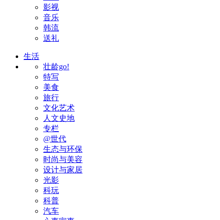
影视
音乐
韩流
送礼
生活
壮龄go!
特写
美食
旅行
文化艺术
人文史地
专栏
@世代
生态与环保
时尚与美容
设计与家居
光影
科玩
科普
汽车