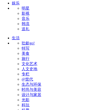
娱乐
明星
影视
音乐
韩流
送礼
生活
壮龄go!
特写
美食
旅行
文化艺术
人文史地
专栏
@世代
生态与环保
时尚与美容
设计与家居
光影
科玩