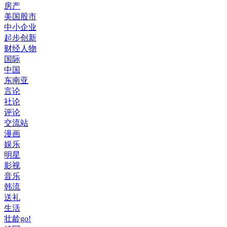
房产
美国股市
中小企业
起步创新
财经人物
国际
中国
东南亚
言论
社论
评论
交流站
漫画
娱乐
明星
影视
音乐
韩流
送礼
生活
壮龄go!