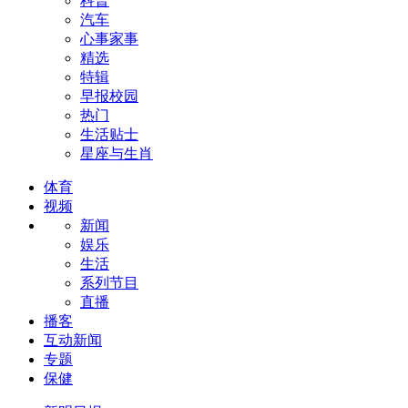
科普
汽车
心事家事
精选
特辑
早报校园
热门
生活贴士
星座与生肖
体育
视频
新闻
娱乐
生活
系列节目
直播
播客
互动新闻
专题
保健