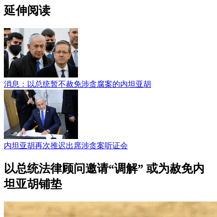
延伸阅读
消息：以总统暂不赦免涉贪腐案的内坦亚胡
内坦亚胡再次推迟出席涉贪案听证会
以总统法律顾问邀请“调解” 或为赦免内
坦亚胡铺垫