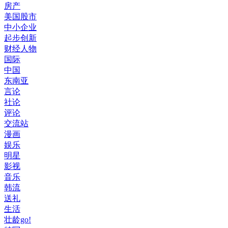
房产
美国股市
中小企业
起步创新
财经人物
国际
中国
东南亚
言论
社论
评论
交流站
漫画
娱乐
明星
影视
音乐
韩流
送礼
生活
壮龄go!