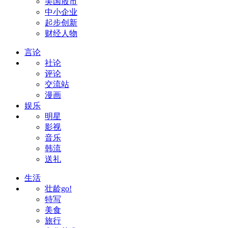
美国股市
中小企业
起步创新
财经人物
言论
社论
评论
交流站
漫画
娱乐
明星
影视
音乐
韩流
送礼
生活
壮龄go!
特写
美食
旅行