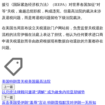
援引《国际紧急经济权力法》（IEEPA）对世界各国加征“对
等”关税，逾越总统职权，构成违宪。但最高法院的裁决未涉
及退税问题，而是将退税问题留给下级法院裁决。
在美国当局宣布设立关税退款门户网站前，负责监督关税退款
流程的法官伊顿在法庭上表达了担忧，他认为任何要求进口商
申请关税退款而非由政府根据现有数据自动退款的方案都存在
问题。
美国
特朗普
关税
美国最高法院
上一篇
以总统法律顾问邀请“调解” 或为赦免内坦亚胡铺垫
下一篇
反击美国受伊朗“羞辱”言论 特朗普指默茨对伊朗一无所知