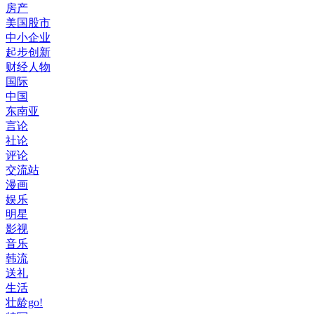
房产
美国股市
中小企业
起步创新
财经人物
国际
中国
东南亚
言论
社论
评论
交流站
漫画
娱乐
明星
影视
音乐
韩流
送礼
生活
壮龄go!