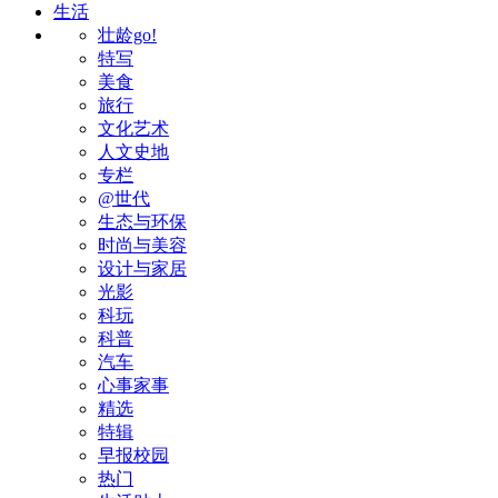
生活
壮龄go!
特写
美食
旅行
文化艺术
人文史地
专栏
@世代
生态与环保
时尚与美容
设计与家居
光影
科玩
科普
汽车
心事家事
精选
特辑
早报校园
热门