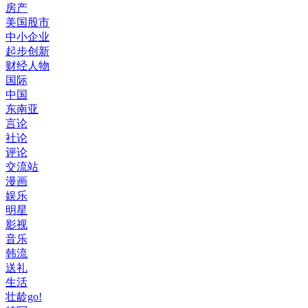
房产
美国股市
中小企业
起步创新
财经人物
国际
中国
东南亚
言论
社论
评论
交流站
漫画
娱乐
明星
影视
音乐
韩流
送礼
生活
壮龄go!