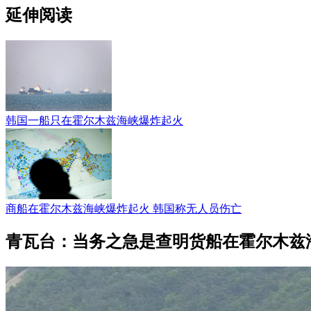
延伸阅读
韩国一船只在霍尔木兹海峡爆炸起火
商船在霍尔木兹海峡爆炸起火 韩国称无人员伤亡
青瓦台：当务之急是查明货船在霍尔木兹