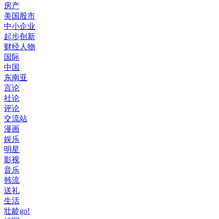
房产
美国股市
中小企业
起步创新
财经人物
国际
中国
东南亚
言论
社论
评论
交流站
漫画
娱乐
明星
影视
音乐
韩流
送礼
生活
壮龄go!