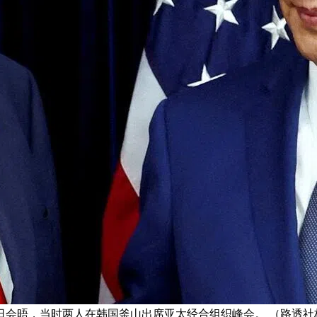
0日会晤，当时两人在韩国釜山出席亚太经合组织峰会。 （路透社