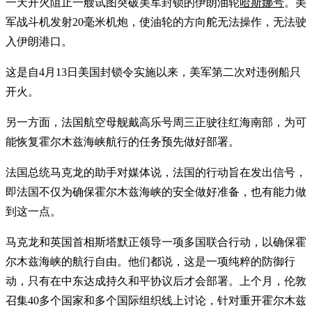
一天开火阻止一艘试图突破美军封锁的伊朗油轮
哈斯娜号
。美
军战斗机发射20毫米机炮，使油轮的方向舵无法操作，无法驶
入伊朗港口。
这是自4月13日美国封锁令实施以来，美军第二次对违例船只
开火。
另一方面，法国航空母舰戴高乐号周三正驶往红海南部，为可
能恢复霍尔木兹海峡航行的任务预先做好部署。
法国总统马克龙的助手对媒体说，法国的行动旨在发出信号，
即法国不仅为确保霍尔木兹海峡的安全做好准备，也有能力做
到这一点。
马克龙和英国首相斯塔默正领导一项多国联合行动，以确保霍
尔木兹海峡的航行自由。他们都说，这是一项纯粹的防御行
动，只有在中东达成持久和平协议后才会部署。上个月，伦敦
召集40多个国家和多个国际组织线上讨论，针对重开霍尔木兹