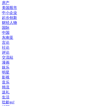
房产
美国股市
中小企业
起步创新
财经人物
国际
中国
东南亚
言论
社论
评论
交流站
漫画
娱乐
明星
影视
音乐
韩流
送礼
生活
壮龄go!