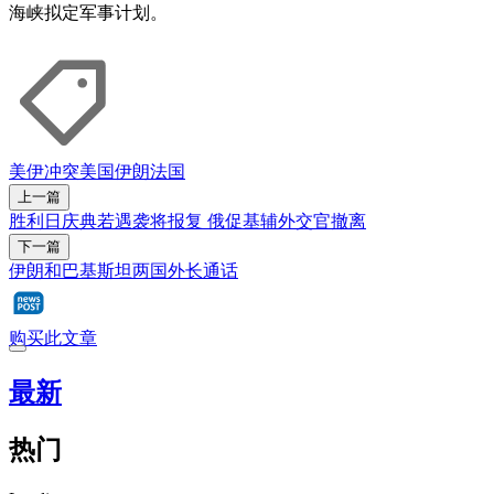
海峡拟定军事计划。
美伊冲突
美国
伊朗
法国
上一篇
胜利日庆典若遇袭将报复 俄促基辅外交官撤离
下一篇
伊朗和巴基斯坦两国外长通话
购买此文章
最新
热门