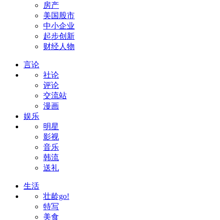
房产
美国股市
中小企业
起步创新
财经人物
言论
社论
评论
交流站
漫画
娱乐
明星
影视
音乐
韩流
送礼
生活
壮龄go!
特写
美食