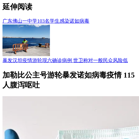
延伸阅读
广东佛山一中学103名学生感染诺如病毒
暴发汉坦疫情游轮现六确诊病例 世卫称对一般民众风险低
加勒比公主号游轮暴发诺如病毒疫情 115
人腹泻呕吐