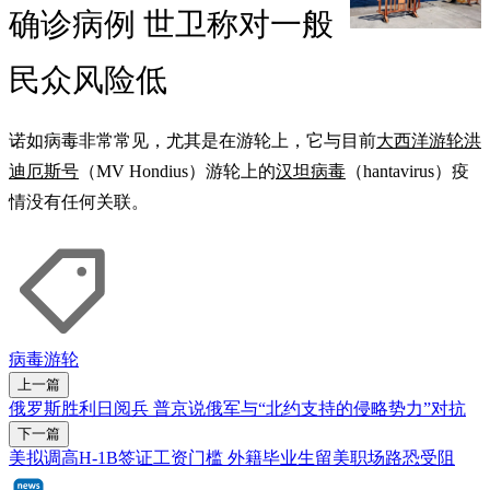
确诊病例 世卫称对一般
民众风险低
诺如病毒非常常见，尤其是在游轮上，它与目前
大西洋游轮洪
迪厄斯号
（MV Hondius）游轮上的
汉坦病毒
（hantavirus）疫
情没有任何关联。
病毒
游轮
上一篇
俄罗斯胜利日阅兵 普京说俄军与“北约支持的侵略势力”对抗
下一篇
美拟调高H-1B签证工资门槛 外籍毕业生留美职场路恐受阻