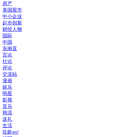
房产
美国股市
中小企业
起步创新
财经人物
国际
中国
东南亚
言论
社论
评论
交流站
漫画
娱乐
明星
影视
音乐
韩流
送礼
生活
壮龄go!