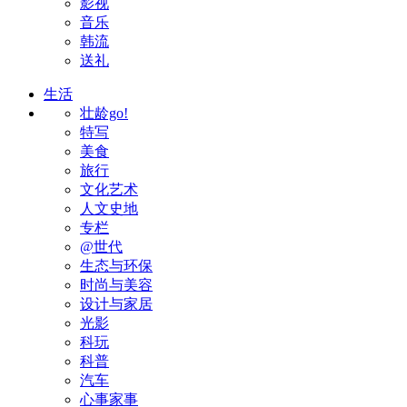
影视
音乐
韩流
送礼
生活
壮龄go!
特写
美食
旅行
文化艺术
人文史地
专栏
@世代
生态与环保
时尚与美容
设计与家居
光影
科玩
科普
汽车
心事家事