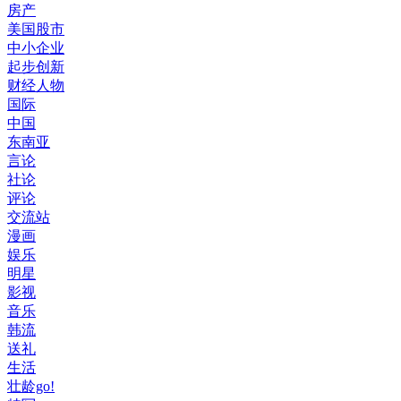
房产
美国股市
中小企业
起步创新
财经人物
国际
中国
东南亚
言论
社论
评论
交流站
漫画
娱乐
明星
影视
音乐
韩流
送礼
生活
壮龄go!