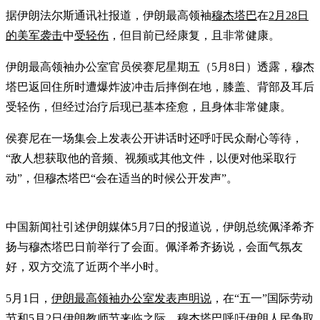
据伊朗法尔斯通讯社报道，伊朗最高领袖
穆杰塔巴
在
2月28日
的美军袭击
中
受轻伤
，但目前已经康复，且非常健康。
伊朗最高领袖办公室官员侯赛尼星期五（5月8日）透露，穆杰
塔巴返回住所时遭爆炸波冲击后摔倒在地，膝盖、背部及耳后
受轻伤，但经过治疗后现已基本痊愈，且身体非常健康。
侯赛尼在一场集会上发表公开讲话时还呼吁民众耐心等待，
“敌人想获取他的音频、视频或其他文件，以便对他采取行
动”，但穆杰塔巴“会在适当的时候公开发声”。
中国新闻社引述伊朗媒体5月7日的报道说，伊朗总统佩泽希齐
扬与穆杰塔巴日前举行了会面。佩泽希齐扬说，会面气氛友
好，双方交流了近两个半小时。
5月1日，
伊朗最高领袖办公室发表声明说
，在“五一”国际劳动
节和5月2日伊朗教师节来临之际，穆杰塔巴呼吁伊朗人民争取