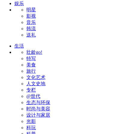
娱乐
明星
影视
音乐
韩流
送礼
生活
壮龄go!
特写
美食
旅行
文化艺术
人文史地
专栏
@世代
生态与环保
时尚与美容
设计与家居
光影
科玩
科普