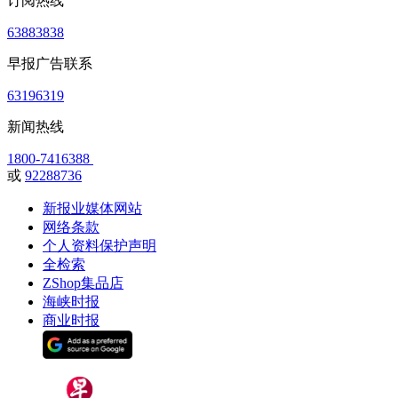
订阅热线
63883838
早报广告联系
63196319
新闻热线
1800-7416388
或
92288736
新报业媒体网站
网络条款
个人资料保护声明
全检索
ZShop集品店
海峡时报
商业时报