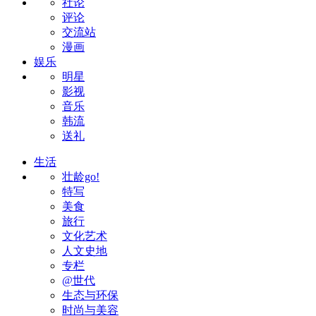
社论
评论
交流站
漫画
娱乐
明星
影视
音乐
韩流
送礼
生活
壮龄go!
特写
美食
旅行
文化艺术
人文史地
专栏
@世代
生态与环保
时尚与美容