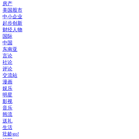
房产
美国股市
中小企业
起步创新
财经人物
国际
中国
东南亚
言论
社论
评论
交流站
漫画
娱乐
明星
影视
音乐
韩流
送礼
生活
壮龄go!