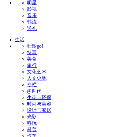
明星
影视
音乐
韩流
送礼
生活
壮龄go!
特写
美食
旅行
文化艺术
人文史地
专栏
@世代
生态与环保
时尚与美容
设计与家居
光影
科玩
科普
汽车