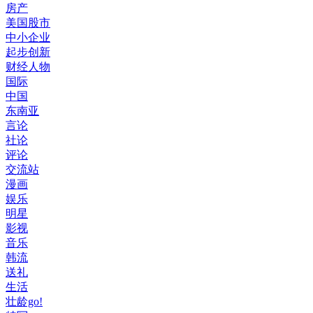
房产
美国股市
中小企业
起步创新
财经人物
国际
中国
东南亚
言论
社论
评论
交流站
漫画
娱乐
明星
影视
音乐
韩流
送礼
生活
壮龄go!