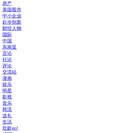
房产
美国股市
中小企业
起步创新
财经人物
国际
中国
东南亚
言论
社论
评论
交流站
漫画
娱乐
明星
影视
音乐
韩流
送礼
生活
壮龄go!