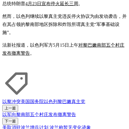
总统特朗普
4月23日宣布停火延长三周
。
然而，以色列继续以黎真主党违反停火协议为由发动袭击，并
在其占领的黎南部地区拆除和炸毁所谓真主党“军事基础设
施”。
法新社报道，以色列军方5月15日上午
对黎巴嫩南部五个村庄
发布撤离警告
。
以黎冲突
美国国务院
以色列
黎巴嫩
真主党
上一篇
以军向黎南部五个村庄发布撤离警告
下一篇
美取消驻波兰增兵计划 波兰称暂无变化迹象