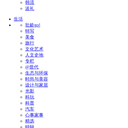
韩流
送礼
生活
壮龄go!
特写
美食
旅行
文化艺术
人文史地
专栏
@世代
生态与环保
时尚与美容
设计与家居
光影
科玩
科普
汽车
心事家事
精选
特辑