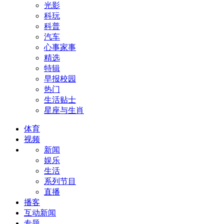
光影
科玩
科普
汽车
心事家事
精选
特辑
早报校园
热门
生活贴士
星座与生肖
体育
视频
新闻
娱乐
生活
系列节目
直播
播客
互动新闻
专题