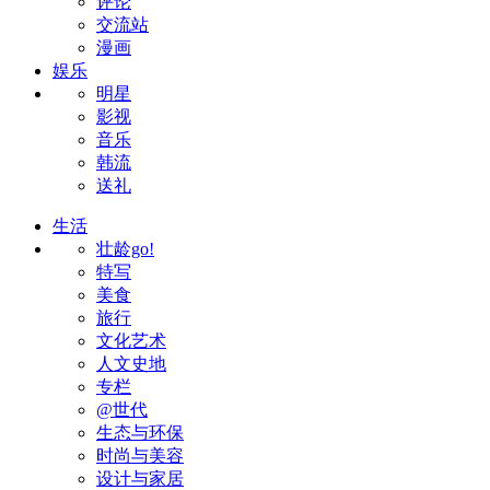
评论
交流站
漫画
娱乐
明星
影视
音乐
韩流
送礼
生活
壮龄go!
特写
美食
旅行
文化艺术
人文史地
专栏
@世代
生态与环保
时尚与美容
设计与家居