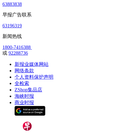
63883838
早报广告联系
63196319
新闻热线
1800-7416388
或
92288736
新报业媒体网站
网络条款
个人资料保护声明
全检索
ZShop集品店
海峡时报
商业时报