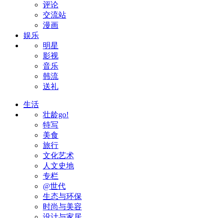
评论
交流站
漫画
娱乐
明星
影视
音乐
韩流
送礼
生活
壮龄go!
特写
美食
旅行
文化艺术
人文史地
专栏
@世代
生态与环保
时尚与美容
设计与家居