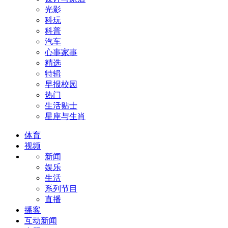
光影
科玩
科普
汽车
心事家事
精选
特辑
早报校园
热门
生活贴士
星座与生肖
体育
视频
新闻
娱乐
生活
系列节目
直播
播客
互动新闻