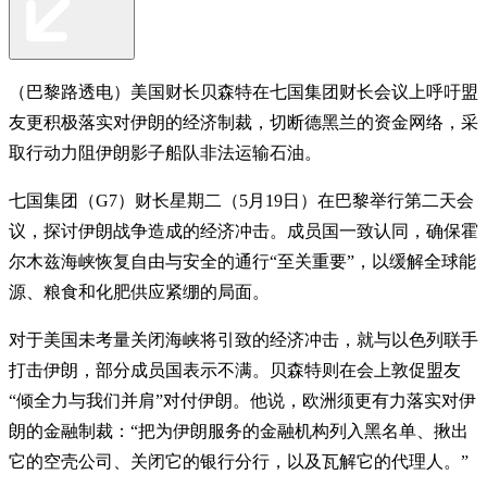
（巴黎路透电）美国财长贝森特在七国集团财长会议上呼吁盟
友更积极落实对伊朗的经济制裁，切断德黑兰的资金网络，采
取行动力阻伊朗影子船队非法运输石油。
七国集团（G7）财长星期二（5月19日）在巴黎举行第二天会
议，探讨伊朗战争造成的经济冲击。成员国一致认同，确保霍
尔木兹海峡恢复自由与安全的通行“至关重要”，以缓解全球能
源、粮食和化肥供应紧绷的局面。
对于美国未考量关闭海峡将引致的经济冲击，就与以色列联手
打击伊朗，部分成员国表示不满。贝森特则在会上敦促盟友
“倾全力与我们并肩”对付伊朗。他说，欧洲须更有力落实对伊
朗的金融制裁：“把为伊朗服务的金融机构列入黑名单、揪出
它的空壳公司、关闭它的银行分行，以及瓦解它的代理人。”