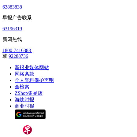
63883838
早报广告联系
63196319
新闻热线
1800-7416388
或
92288736
新报业媒体网站
网络条款
个人资料保护声明
全检索
ZShop集品店
海峡时报
商业时报