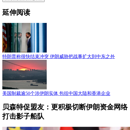
延伸阅读
特朗普称很快结束冲突 伊朗威胁把战事扩大到中东之外
美国制裁逾50个涉伊朗实体 包括中国大陆和香港企业
贝森特促盟友：更积极切断伊朗资金网络
打击影子船队