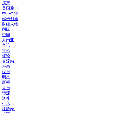
房产
美国股市
中小企业
起步创新
财经人物
国际
中国
东南亚
言论
社论
评论
交流站
漫画
娱乐
明星
影视
音乐
韩流
送礼
生活
壮龄go!