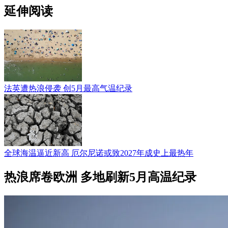
延伸阅读
法英遭热浪侵袭 创5月最高气温纪录
全球海温逼近新高 厄尔尼诺或致2027年成史上最热年
热浪席卷欧洲 多地刷新5月高温纪录