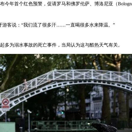
年首个红色预警，促请罗马和佛罗伦萨、博洛尼亚（Bologna）、
牙游客说：“我们流了很多汗……一直喝很多水来降温。”
数起多为溺水事故的死亡事件，当局认为这与酷热天气有关。