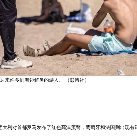
）迎来许多到海边解暑的游人。 （彭博社）
意大利对首都罗马发布了红色高温预警，葡萄牙和法国则出现有