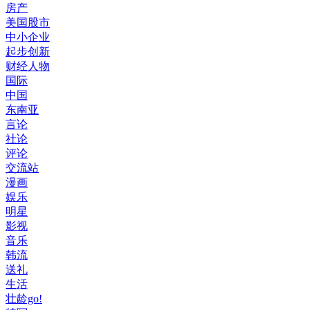
房产
美国股市
中小企业
起步创新
财经人物
国际
中国
东南亚
言论
社论
评论
交流站
漫画
娱乐
明星
影视
音乐
韩流
送礼
生活
壮龄go!